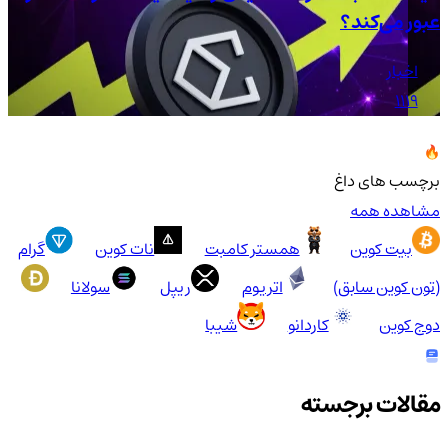
عبور می‌کند؟
دل
اخبار
1119
برچسب های داغ
مشاهده همه
بیت کوین
همستر کامبت
نات کوین
گرام
(تون کوین سابق)
اتریوم
ریپل
سولانا
دوج کوین
کاردانو
شیبا
مقالات برجسته