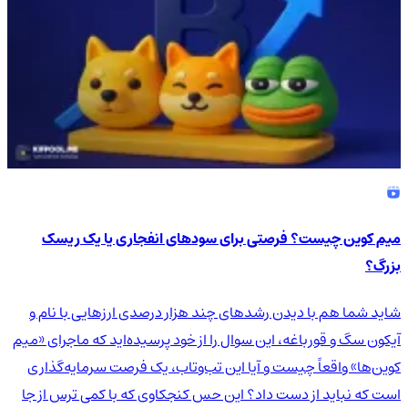
میم کوین چیست؟ فرصتی برای سودهای انفجاری یا یک ریسک
بزرگ؟
شاید شما هم با دیدن رشدهای چند هزار درصدی ارزهایی با نام و
آیکون سگ و قورباغه، این سوال را از خود پرسیده‌اید که ماجرای «میم
کوین‌ها» واقعاً چیست و آیا این تب‌وتاب، یک فرصت سرمایه‌گذاری
است که نباید از دست داد؟ این حس کنجکاوی که با کمی ترس از جا