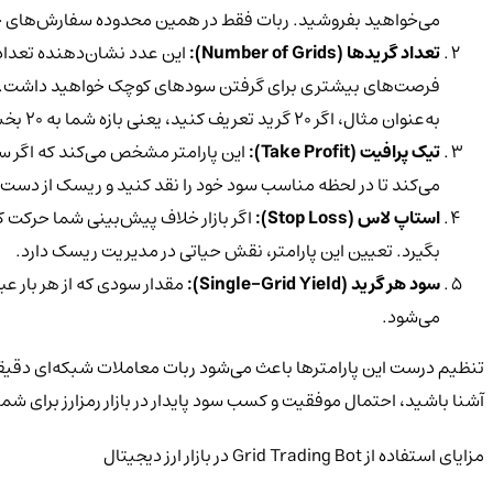
می‌خواهید بفروشید. ربات فقط در همین محدوده سفارش‌های خرید
تعداد گریدها (Number of Grids):
این عدد نشان‌دهنده تعداد
فرصت‌های بیشتری برای گرفتن سودهای کوچک خواهید داشت.
به‌عنوان مثال، اگر ۲۰ گرید تعریف کنید، یعنی بازه شما به ۲۰ بخش تقسیم می‌شود و به همان نسبت سفارش فروش و
تیک پرافیت (Take Profit):
این پارامتر مشخص می‌کند که اگر سو
می‌کند تا در لحظه مناسب سود خود را نقد کنید و ریسک از دست
استاپ لاس (Stop Loss):
اگر بازار خلاف پیش‌بینی شما حرکت 
بگیرد. تعیین این پارامتر، نقش حیاتی در مدیریت ریسک دارد.
سود هر گرید (Single-Grid Yield):
مقدار سودی که از هر بار ع
می‌شود.
تنظیم درست این پارامترها باعث می‌شود ربات معاملات شبکه‌ای دقیقاً
آشنا باشید، احتمال موفقیت و کسب سود پایدار در بازار رمزارز برای شم
مزایای استفاده از Grid Trading Bot در بازار ارز دیجیتال