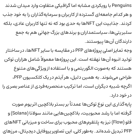
Penguins با رویکردی مشابه اما گرافیکی متفاوت وارد میدان شدند
و هر کدام جامعه‌ای گسترده از کاربران و سرمایه‌گذاران را به خود جذب
کردند. جذابیت این NFTها به حدی بود که نه تنها کاربران عادی، بلکه
سلبریتی‌ها، سیاستمداران و برندهای بزرگ جهانی هم به جمع
دارندگان آن‌ها پیوستند.
وجه تمایز اصلی پروژه‌های PFP در مقایسه با سایر NFTها، در ساختار
تولید انبوه آن‌ها نهفته است. این پروژه‌ها معمولاً شامل هزاران توکن
هستند که به‌صورت الگوریتمی و با استفاده از ویژگی‌های متنوع
طراحی می‌شوند. به همین دلیل، هر آیتم در یک کلکسیون PFP،
اگرچه شبیه دیگران است، اما ترکیب منحصربه‌فردی از عناصر بصری را
در خود دارد.
پایه‌گذاری این نوع توکن‌ها عمدتاً بر بستر بلاکچین اتریوم صورت
گرفته اما با رشد محبوبیت، بلاکچین‌هایی مانند سولانا (Solana) و
فلو (Flow) نیز به پلتفرم‌های محبوب برای ساخت و میزبانی NFTهای
PFP تبدیل شده‌اند. به‌طور کلی، این تصاویر پروفایل دیجیتال، مرزهای