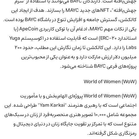
جهش‌یافته است. دارندگان BAYC می‌توانند با استفاده از "سرم
جهش‌یافته"، NFTهای جدید MAYC را بسازند. هدف از ایجاد این
کالکشن، گسترش جامعه و افزایش تنوع در باشگاه BAYC بوده است.
یکی از نکات مهم MAYC، ادغام آن با توکن کاربردی ApeCoin (با
استاندارد ERC-20) است که قابلیت استفاده در اکوسیستم Yuga
Labs را دارد. این کالکشن تا زمان نگارش این مطلب، حدود
۲۰۰
میلیون دلار
ارزش مارکت دارد و به‌عنوان یکی از محبوب‌ترین
پروژه‌های فرعی BAYC شناخته می‌شود.
World of Women (WoW)
World of Women (WoW)
پروژه‌ای الهام‌بخش و با مأموریت
اجتماعی است که با رهبری هنرمند "Yam Karkai" طراحی شده. این
مجموعه شامل ۱۰٬۰۰۰ تصویر هنری منحصربه‌فرد از زنان در سبک‌های
متنوع است که با تمرکز بر تقویت جایگاه زنان در دنیای دیجیتال و
رمزنگاری شکل گرفته‌اند.