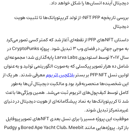
دیجیتال آینده انسان‌ها را شکل خواهد داد.
بررسی تاریخچه NFT PFP؛ از تولد کریپتوپانک‌ها تا تثبیت هویت
دیجیتال
داستان NFTهای PFP از نقطه‌ای آغاز شد که کمتر کسی تصور می‌کرد
به موجی جهانی در فضای وب ۳ تبدیل شود. پروژه CryptoPunks در
سال ۲۰۱۷ توسط استودیوی Larva Labs پایه‌گذاری شد؛ مجموعه‌ای
شامل ده هزار تصویر پیکسلی که به‌صورت الگوریتمی تولید و به‌عنوان
اولین نسل PFP NFT بر بستر
بلاکچین اتریوم
معرفی شدند. هر یک از
این شخصیت‌ها منحصربه‌فرد بود و مالکیت دیجیتال آن‌ها به‌طور
کامل توسط کیف‌پول‌های اتریوم ثبت می‌شد. همین ویژگی‌ها باعث
شد تا کریپتوپانک‌ها به نماد پیشگامانه‌ای از هویت دیجیتال در دنیای
غیرمتمرکز تبدیل شوند.
موفقیت این پروژه مسیر را برای نسل بعدی NFTهای تصویر پروفایل
باز کرد. پروژه‌هایی مانند Bored Ape Yacht Club، Meebit و Pudgy