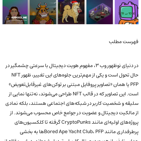
فهرست مطلب
در دنیای نوظهور وب ۳، مفهوم هویت دیجیتال با سرعتی چشمگیر در
حال تحول است و یکی از مهم‌ترین جلوه‌های این تغییر، ظهور NFT
PFP یا همان «تصاویر پروفایل مبتنی بر توکن‌های غیرقابل‌تعویض»
است. این تصاویر که در قالب NFT طراحی می‌شوند، نه‌تنها نمایی از
سلیقه و شخصیت کاربر در شبکه‌های اجتماعی هستند، بلکه نمادی
از مالکیت دیجیتال و عضویت در جوامع خاص محسوب می‌شوند. از
پروژه‌های اولیه‌ای مانند CryptoPunks گرفته تا کلکسیون‌های
پرطرفداری مانند Bored Ape Yacht Club، PFPها به بخشی
جدایی‌ناپذیر از هویت دیجیتال کاربران تبدیل شده‌اند. در این مقاله از