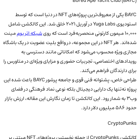
Bored Ape Yacht Club (BAYC)
BAYC یکی از معروف‌ترین پروژه‌های NFT در دنیا است که توسط
استودیوی Yuga Labs در آوریل ۲۰۲۱ خلق شد. این کالکشن شامل
۱۰٬۰۰۰ میمون کارتونی منحصر‌به‌فرد است که روی
شبکه اتریوم
مینت
شده‌اند. هر NFT در این مجموعه، در واقع بلیت عضویت در یک باشگاه
مجازی ویژه محسوب می‌شود که امکاناتی مانند دسترسی به
رویدادهای اختصاصی، تجربیات حضوری و مزایای ویژه‌ای در متاورس را
برای دارندگان فراهم می‌کند.
طراحی خاص، پشتوانه فنی قوی و جامعه پرشور BAYC باعث شده این
پروژه نه‌تنها یک دارایی دیجیتال بلکه نوعی نماد فرهنگی در فضای
وب۳ به شمار رود. این کالکشن تا زمان نگارش این مقاله، ارزش بازار
حدود ۵۸۶ میلیون دلار دارد.
CryptoPunks
کالکشن
CryptoPunks
از جمله نخستین پروژه‌های NFT مبتنی بر