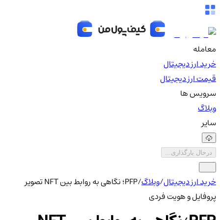
معامله
خرید ارز دیجیتال
قیمت ارز دیجیتال
سرویس ها
وبلاگ
سایر
درحال بارگذاری...
خرید ارز دیجیتال
/
وبلاگ
/
PFP؛ نگاهی به روابط بین NFT تصویر
پروفایل و هویت فردی