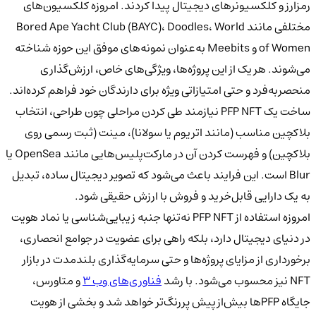
رمزارز و کلکسیونرهای دیجیتال پیدا کردند. امروزه کلکسیون‌های
مختلفی مانند Bored Ape Yacht Club (BAYC)، Doodles، World
of Women و Meebits به‌عنوان نمونه‌های موفق این حوزه شناخته
می‌شوند. هر یک از این پروژه‌ها، ویژگی‌های خاص، ارزش‌گذاری
منحصربه‌فرد و حتی امتیازاتی ویژه برای دارندگان خود فراهم کرده‌اند.
ساخت یک PFP NFT نیازمند طی کردن مراحلی چون طراحی، انتخاب
بلاکچین مناسب (مانند اتریوم یا سولانا)، مینت (ثبت رسمی روی
بلاکچین) و فهرست کردن آن در مارکت‌پلیس‌هایی مانند OpenSea یا
Blur است. این فرایند باعث می‌شود که تصویر دیجیتال ساده، تبدیل
به یک دارایی قابل‌خرید و فروش با ارزش حقیقی شود.
امروزه استفاده از PFP NFT نه‌تنها جنبه زیبایی‌شناسی یا نماد هویت
در دنیای دیجیتال دارد، بلکه راهی برای عضویت در جوامع انحصاری،
برخورداری از مزایای پروژه‌ها و حتی سرمایه‌گذاری بلندمدت در بازار
NFT نیز محسوب می‌شود. با رشد
فناوری‌های وب ۳
و متاورس،
جایگاه PFPها بیش‌ازپیش پررنگ‌تر خواهد شد و بخشی از هویت