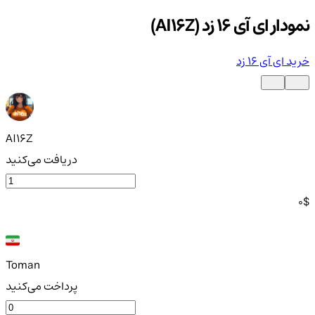
نمودار ای آی 16 زد (AI16Z)
خرید ای آی 16 زد
AI16Z
دریافت می‌کنید
0
$
Toman
پرداخت می‌کنید