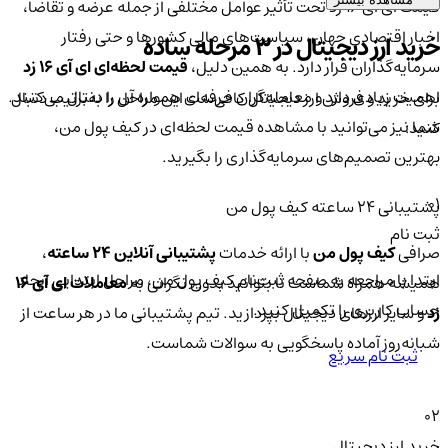
قیمت ای آی 16 زد تحت تأثیر عوامل مختلفی از جمله عرضه و تقاضا،
اخبار اقتصادی جهان، سیاست‌های مالی کشورها و حتی رفتار
خرید ارز دیجیتال در 3 مرحله ساده
سرمایه‌گذاران قرار دارد. به همین دلیل،
قیمت لحظه‌ای ای آی 16 زد
اهمیت زیادی دارد و معامله‌گران حرفه‌ای همواره آن را دنبال می‌کنند.
برای خرید و فروش ارز دیجیتال کافی‌ست این مراحل را به‌ترتیب دنبال
شما نیز می‌توانید با مشاهده قیمت لحظه‌ای در کیف پول من،
کنید:
بهترین تصمیم‌های سرمایه‌گذاری را بگیرید.
01
پشتیبانی ۲۴ ساعته کیف پول من
ثبت نام
صرافی
کیف پول من
با ارائه خدمات
پشتیبانی آنلاین ۲۴ ساعته
،
ابتدا با مراجعه به صفحه ثبت‌نام کیف‌ پول من، مراحل ابتدایی ایجاد
همیشه همراه شماست تا بتوانید بدون نگرانی به
معاملات ای آی 16
حساب کاربری را تکمیل کنید.
زد
و سایر ارزهای دیجیتال بپردازید. تیم پشتیبانی ما در هر ساعت از
شبانه‌روز آماده پاسخگویی به سوالات شماست.
ثبت نام سریع
02
خرید ارز دیجیتال