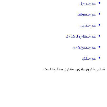
خرید ریپل
خرید سولانا
خرید ترون
خرید هایپر لیکویید
خرید دوج کوین
خرید لئو
تمامی حقوق مادی و معنوی محفوظ است.