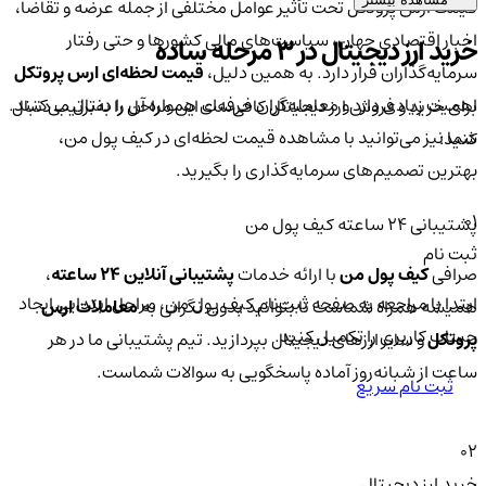
قیمت ارس پروتکل تحت تأثیر عوامل مختلفی از جمله عرضه و تقاضا،
اخبار اقتصادی جهان، سیاست‌های مالی کشورها و حتی رفتار
خرید ارز دیجیتال در 3 مرحله ساده
سرمایه‌گذاران قرار دارد. به همین دلیل،
قیمت لحظه‌ای ارس پروتکل
اهمیت زیادی دارد و معامله‌گران حرفه‌ای همواره آن را دنبال می‌کنند.
برای خرید و فروش ارز دیجیتال کافی‌ست این مراحل را به‌ترتیب دنبال
شما نیز می‌توانید با مشاهده قیمت لحظه‌ای در کیف پول من،
کنید:
بهترین تصمیم‌های سرمایه‌گذاری را بگیرید.
01
پشتیبانی ۲۴ ساعته کیف پول من
ثبت نام
صرافی
کیف پول من
با ارائه خدمات
پشتیبانی آنلاین ۲۴ ساعته
،
ابتدا با مراجعه به صفحه ثبت‌نام کیف‌ پول من، مراحل ابتدایی ایجاد
همیشه همراه شماست تا بتوانید بدون نگرانی به
معاملات ارس
حساب کاربری را تکمیل کنید.
پروتکل
و سایر ارزهای دیجیتال بپردازید. تیم پشتیبانی ما در هر
ساعت از شبانه‌روز آماده پاسخگویی به سوالات شماست.
ثبت نام سریع
02
خرید ارز دیجیتال