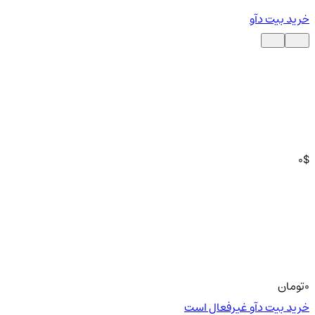
خرید بیت دآو
0
$
0
تومان
خرید بیت دآو غیرفعال است