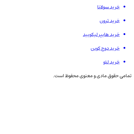
خرید سولانا
خرید ترون
خرید هایپر لیکویید
خرید دوج کوین
خرید لئو
تمامی حقوق مادی و معنوی محفوظ است.