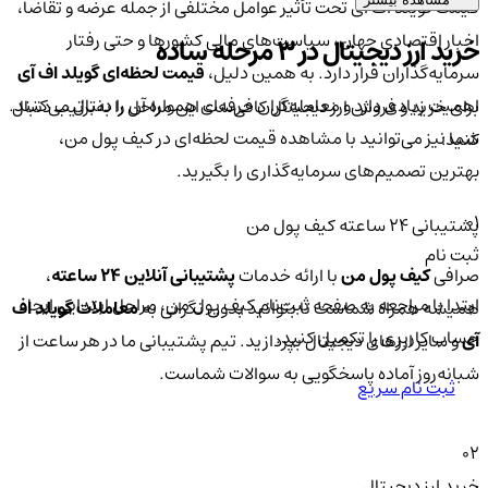
قیمت گویلد اف آی تحت تأثیر عوامل مختلفی از جمله عرضه و تقاضا،
اخبار اقتصادی جهان، سیاست‌های مالی کشورها و حتی رفتار
خرید ارز دیجیتال در 3 مرحله ساده
سرمایه‌گذاران قرار دارد. به همین دلیل،
قیمت لحظه‌ای گویلد اف آی
اهمیت زیادی دارد و معامله‌گران حرفه‌ای همواره آن را دنبال می‌کنند.
برای خرید و فروش ارز دیجیتال کافی‌ست این مراحل را به‌ترتیب دنبال
شما نیز می‌توانید با مشاهده قیمت لحظه‌ای در کیف پول من،
کنید:
بهترین تصمیم‌های سرمایه‌گذاری را بگیرید.
01
پشتیبانی ۲۴ ساعته کیف پول من
ثبت نام
صرافی
کیف پول من
با ارائه خدمات
پشتیبانی آنلاین ۲۴ ساعته
،
ابتدا با مراجعه به صفحه ثبت‌نام کیف‌ پول من، مراحل ابتدایی ایجاد
همیشه همراه شماست تا بتوانید بدون نگرانی به
معاملات گویلد اف
حساب کاربری را تکمیل کنید.
آی
و سایر ارزهای دیجیتال بپردازید. تیم پشتیبانی ما در هر ساعت از
شبانه‌روز آماده پاسخگویی به سوالات شماست.
ثبت نام سریع
02
خرید ارز دیجیتال