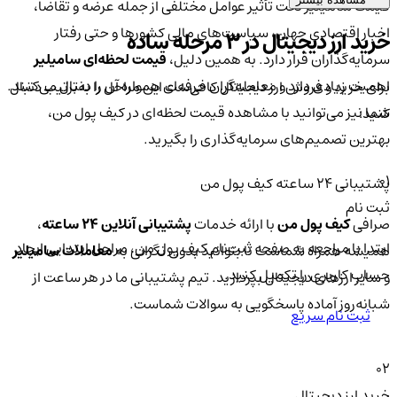
قیمت سامیلیر تحت تأثیر عوامل مختلفی از جمله عرضه و تقاضا،
اخبار اقتصادی جهان، سیاست‌های مالی کشورها و حتی رفتار
خرید ارز دیجیتال در 3 مرحله ساده
سرمایه‌گذاران قرار دارد. به همین دلیل،
قیمت لحظه‌ای سامیلیر
اهمیت زیادی دارد و معامله‌گران حرفه‌ای همواره آن را دنبال می‌کنند.
برای خرید و فروش ارز دیجیتال کافی‌ست این مراحل را به‌ترتیب دنبال
شما نیز می‌توانید با مشاهده قیمت لحظه‌ای در کیف پول من،
کنید:
بهترین تصمیم‌های سرمایه‌گذاری را بگیرید.
01
پشتیبانی ۲۴ ساعته کیف پول من
ثبت نام
صرافی
کیف پول من
با ارائه خدمات
پشتیبانی آنلاین ۲۴ ساعته
،
ابتدا با مراجعه به صفحه ثبت‌نام کیف‌ پول من، مراحل ابتدایی ایجاد
همیشه همراه شماست تا بتوانید بدون نگرانی به
معاملات سامیلیر
حساب کاربری را تکمیل کنید.
و سایر ارزهای دیجیتال بپردازید. تیم پشتیبانی ما در هر ساعت از
شبانه‌روز آماده پاسخگویی به سوالات شماست.
ثبت نام سریع
02
خرید ارز دیجیتال