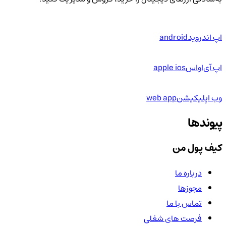
اپ اندروید
android
اپ آی‌او‌اس
apple ios
وب اپلیکیشن
web app
پیوندها
کیف پول من
درباره ما
مجوزها
تماس با ما
فرصت های شغلی