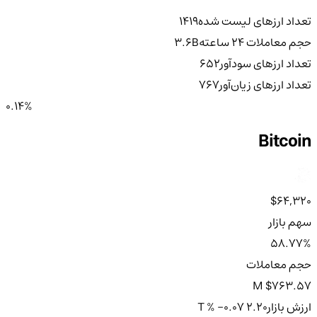
تعداد ارزهای لیست شده
1419
حجم معاملات ۲۴ ساعته
3.6B
تعداد ارزهای سودآور
652
تعداد ارزهای زیان‌آور
767
0.14%
Bitcoin
$64,320
سهم بازار
58.77%
حجم معاملات
$763.57 M
ارزش بازار
2.20 T
% -0.07