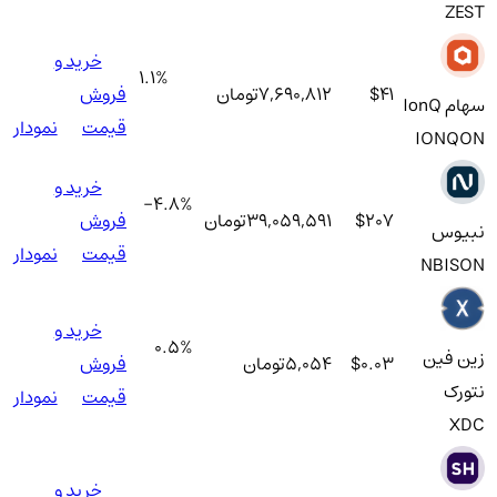
ZEST
خرید و
1.1
%
$41
7,690,812
تومان
فروش
سهام IonQ
قیمت
نمودار
IONQON
خرید و
-4.8
%
$207
39,059,591
تومان
فروش
نبیوس
قیمت
نمودار
NBISON
خرید و
0.5
%
زین فین
$0.03
5,054
تومان
فروش
نتورک
قیمت
نمودار
XDC
خرید و