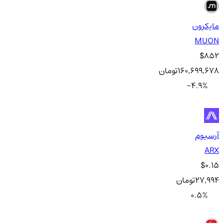
مایکرون
MUON
$852
160,699,678
تومان
-4.9
%
آرسیوم
ARX
$0.15
27,994
تومان
0.5
%