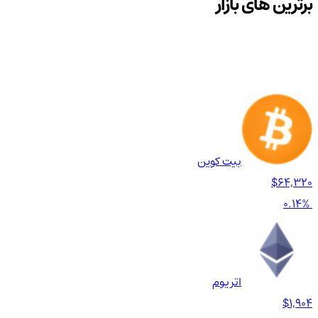
برترین های بازار
بیت کوین
$64,320
0.14%
اتریوم
$1,904