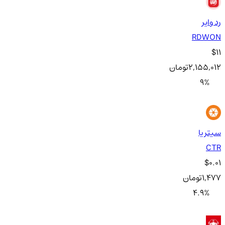
رد وایر
RDWON
$11
2,155,012
تومان
9
%
سیتریا
CTR
$0.01
1,477
تومان
4.9
%