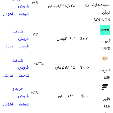
18
%
ساوندهاوند
$8
1,448,748
تومان
فروش
ای‌آی
قیمت
نمودار
SOUNON
خرید و
6
%
$0.02
2,931
تومان
فروش
آی‌ریس
قیمت
نمودار
IRYS
خرید و
-1.3
%
$0.06
11,445
تومان
فروش
اسپرسو
قیمت
نمودار
ESP
خرید و
0.1
%
$0.01
1,129
تومان
فروش
فلِیر
قیمت
نمودار
FLR