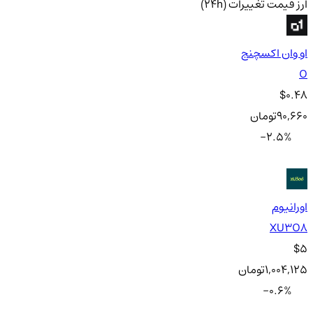
ارز
قیمت
تغییرات (24h)
او وان اکسچنج
O
$0.48
90,660
تومان
-2.5
%
اورانیوم
XU3O8
$5
1,004,125
تومان
-0.6
%