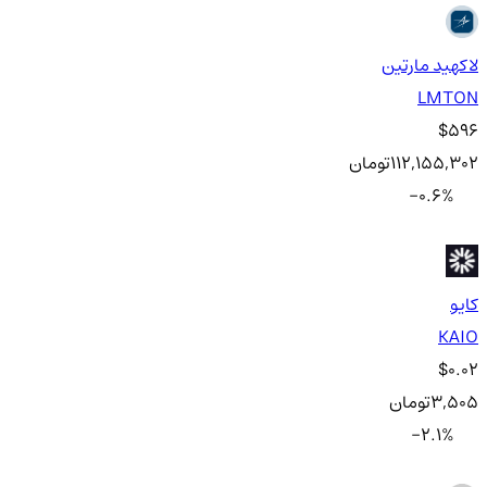
لاکهید مارتین
LMTON
$596
112,155,302
تومان
-0.6
%
کایو
KAIO
$0.02
3,505
تومان
-2.1
%