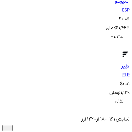
اسپرسو
ESP
$0.06
11,445
تومان
-1.3
%
فلِیر
FLR
$0.01
1,129
تومان
0.1
%
نمایش 161-180 از 1420 ارز