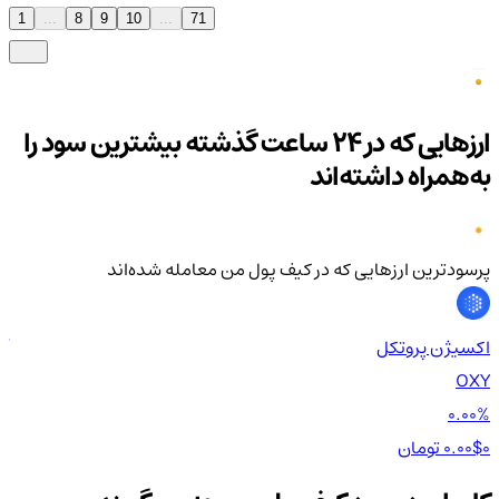
1
...
8
9
10
...
71
ارزهایی که در ۲۴ ساعت گذشته بیشترین سود را
به‌همراه داشته‌اند
پرسودترین ارزهایی که در کیف‌ پول من معامله شده‌اند
اکسیژن پروتکل
آلک
CH
OXY
00%
0.00%
0 تومان
0.00$
0 تومان
0$