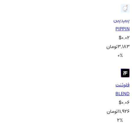
پیپ پین
PIPPIN
$0.02
3,183
تومان
0
%
فلوئنت
BLEND
$0.06
11,926
تومان
2
%