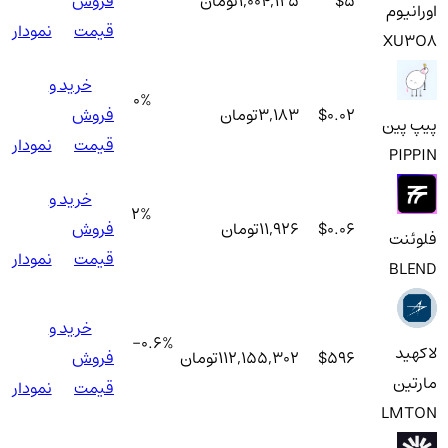
$5
1,004,125
تومان
فروش
اورانیوم
قیمت
نمودار
XU3O8
خرید و
0
%
$0.02
3,183
تومان
فروش
پیپ پین
قیمت
نمودار
PIPPIN
خرید و
2
%
$0.06
11,926
تومان
فروش
فلوئنت
قیمت
نمودار
BLEND
خرید و
-0.6
%
لاکهید
$596
112,155,302
تومان
فروش
مارتین
قیمت
نمودار
LMTON