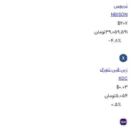
نبیوس
NBISON
$207
39,059,591
تومان
-4.8
%
زین فین نتورک
XDC
$0.03
5,054
تومان
0.5
%