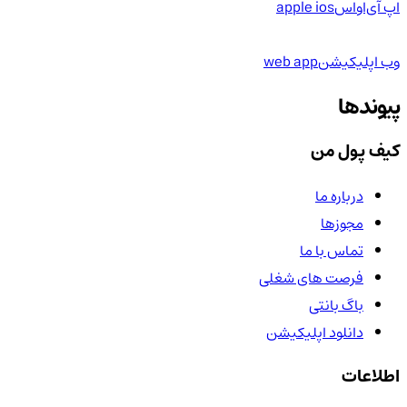
اپ آی‌او‌اس
apple ios
وب اپلیکیشن
web app
پیوندها
کیف پول من
درباره ما
مجوزها
تماس با ما
فرصت های شغلی
باگ بانتی
دانلود اپلیکیشن
اطلاعات