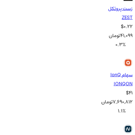
زست پروتکل
ZEST
$0.22
41,099
تومان
0.3
%
سهام IonQ
IONQON
$41
7,690,812
تومان
1.1
%