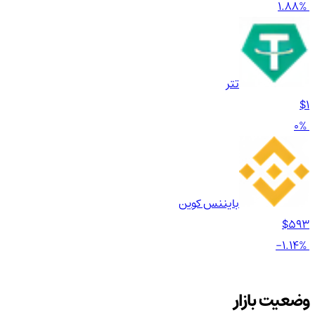
1.88%
تتر
$1
0%
بایننس کوین
$593
-1.14%
وضعیت بازار