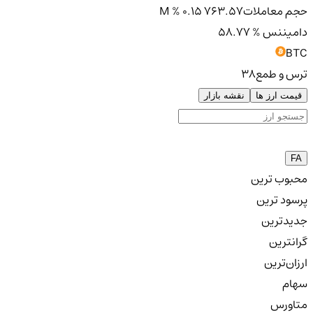
حجم معاملات
763.57 M
% 0.15
دامیننس
% 58.77
BTC
ترس و طمع
38
قیمت ارز ها
نقشه بازار
FA
محبوب ترین
پرسود ترین
جدیدترین
گرانترین
ارزان‌ترین
سهام
متاورس