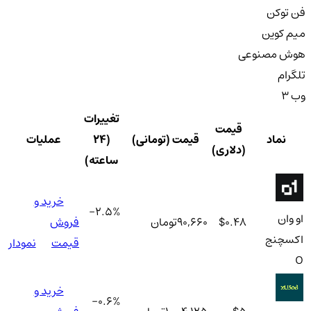
فن توکن
میم کوین
هوش مصنوعی
تلگرام
وب 3
تغییرات
قیمت
نماد
قیمت (تومانی)
(۲۴
عملیات
(دلاری)
ساعته)
خرید و
-2.5
%
او وان
$0.48
90,660
تومان
فروش
اکسچنج
قیمت
نمودار
O
خرید و
-0.6
%