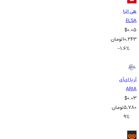
هی الزا
ELSA
$0.05
10,243
تومان
-1.6
%
آریا ای‌آی
ARIA
$0.03
5,780
تومان
9
%