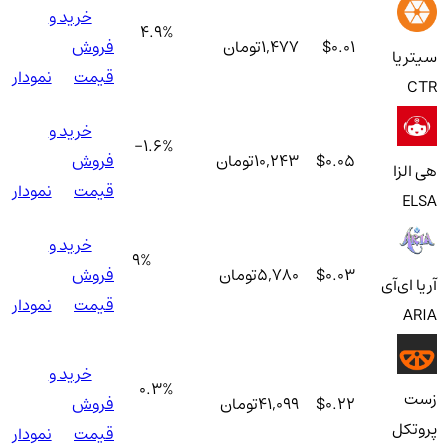
خرید و
4.9
%
$0.01
1,477
تومان
فروش
سیتریا
قیمت
نمودار
CTR
خرید و
-1.6
%
$0.05
10,243
تومان
فروش
هی الزا
قیمت
نمودار
ELSA
خرید و
9
%
$0.03
5,780
تومان
فروش
آریا ای‌آی
قیمت
نمودار
ARIA
خرید و
0.3
%
زست
$0.22
41,099
تومان
فروش
پروتکل
قیمت
نمودار