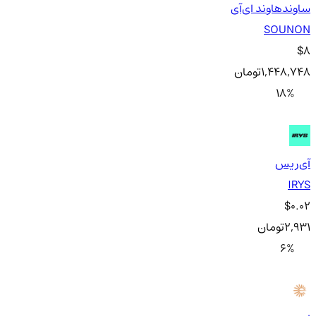
ساوندهاوند ای‌آی
SOUNON
$8
1,448,748
تومان
18
%
آی‌ریس
IRYS
$0.02
2,931
تومان
6
%