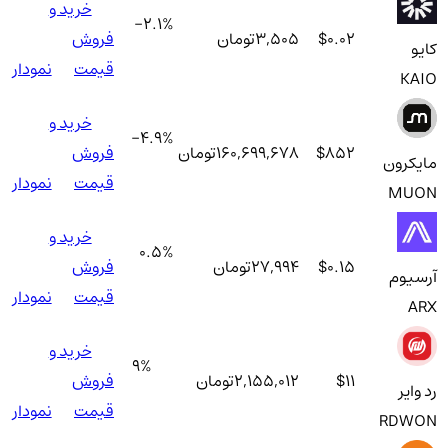
خرید و
-2.1
%
$0.02
3,505
تومان
فروش
کایو
قیمت
نمودار
KAIO
خرید و
-4.9
%
$852
160,699,678
تومان
فروش
مایکرون
قیمت
نمودار
MUON
خرید و
0.5
%
$0.15
27,994
تومان
فروش
آرسیوم
قیمت
نمودار
ARX
خرید و
9
%
$11
2,155,012
تومان
فروش
رد وایر
قیمت
نمودار
RDWON