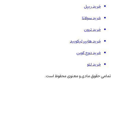
خرید ریپل
خرید سولانا
خرید ترون
خرید هایپر لیکویید
خرید دوج کوین
خرید لئو
تمامی حقوق مادی و معنوی محفوظ است.