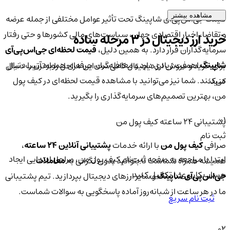
مشاهده بیشتر
قیمت جی‌اس‌پی‌آی شاپینگ تحت تأثیر عوامل مختلفی از جمله عرضه
و تقاضا، اخبار اقتصادی جهان، سیاست‌های مالی کشورها و حتی رفتار
خرید ارز دیجیتال در 3 مرحله ساده
سرمایه‌گذاران قرار دارد. به همین دلیل،
قیمت لحظه‌ای جی‌اس‌پی‌آی
شاپینگ
اهمیت زیادی دارد و معامله‌گران حرفه‌ای همواره آن را دنبال
برای خرید و فروش ارز دیجیتال کافی‌ست این مراحل را به‌ترتیب دنبال
می‌کنند. شما نیز می‌توانید با مشاهده قیمت لحظه‌ای در کیف پول
کنید:
من، بهترین تصمیم‌های سرمایه‌گذاری را بگیرید.
01
پشتیبانی ۲۴ ساعته کیف پول من
ثبت نام
صرافی
کیف پول من
با ارائه خدمات
پشتیبانی آنلاین ۲۴ ساعته
،
ابتدا با مراجعه به صفحه ثبت‌نام کیف‌ پول من، مراحل ابتدایی ایجاد
همیشه همراه شماست تا بتوانید بدون نگرانی به
معاملات
حساب کاربری را تکمیل کنید.
جی‌اس‌پی‌آی شاپینگ
و سایر ارزهای دیجیتال بپردازید. تیم پشتیبانی
ما در هر ساعت از شبانه‌روز آماده پاسخگویی به سوالات شماست.
ثبت نام سریع
02