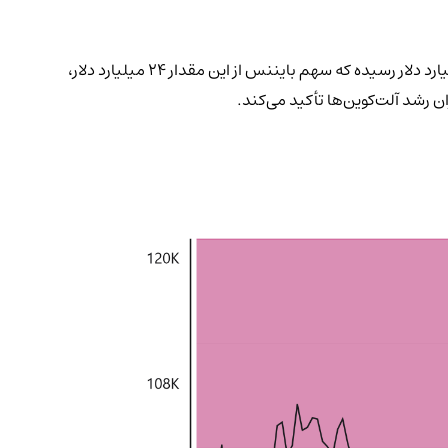
بایننس در این روند نقش کلیدی دارد. در بازار اسپات (Spot Market)، حجم کل معاملات آلت‌کوین‌ها در صرافی‌های متمرکز (CEX) به ۵۷.۶ میلیارد دلار رسیده که سهم بایننس از این مقدار ۲۴ میلیارد دلار،