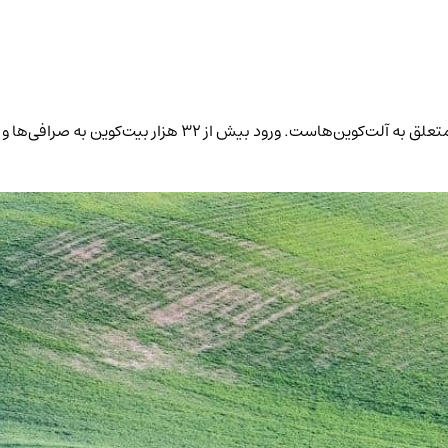
حجم معاملات فیوچرز بایننس به ۱۰۰ میلیارد دلار رسید و ۷۱ درصد