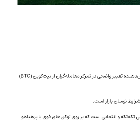
آلت‌کوین‌ها (Altcoins) اکنون ۷۱ درصد از حجم معاملات فیوچرز (Binance Futures) در بایننس (Binance) را به خود اختصاص داده‌اند که نشان‌دهنده تغییر واضحی در تمرکز معامله‌گران از بیت‌کوین (BTC)
زنی تکه‌تکه و انتخابی است که بر روی توکن‌های قوی یا پرهیاهو