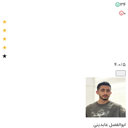
34
0
4.0
/5
ابوالفضل عابدینی