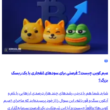
میم کوین چیست؟ فرصتی برای سودهای انفجاری یا یک ریسک
بزرگ؟
شاید شما هم با دیدن رشدهای چند هزار درصدی ارزهایی با نام و
آیکون سگ و قورباغه، این سوال را از خود پرسیده‌اید که ماجرای «میم
کوین‌ها» واقعاً چیست و آیا این تب‌وتاب، یک فرصت سرمایه‌گذاری