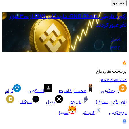
جستجو
رکورد تاریخی BNB Chain؛ دارندگان RWA از ۳۰۰ هزار
نفر عبور کردند
عب
اخبار
3146
برچسب های داغ
مشاهده همه
بیت کوین
همستر کامبت
نات کوین
گرام
(تون کوین سابق)
اتریوم
ریپل
سولانا
دوج کوین
کاردانو
شیبا