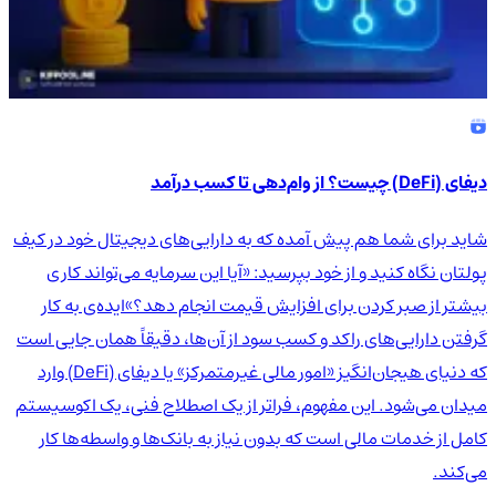
دیفای (DeFi) چیست؟ از وام‌دهی تا کسب درآمد
شاید برای شما هم پیش آمده که به دارایی‌های دیجیتال خود در کیف
پولتان نگاه کنید و از خود بپرسید: «آیا این سرمایه می‌تواند کاری
بیشتر از صبر کردن برای افزایش قیمت انجام دهد؟»ایده‌ی به کار
گرفتن دارایی‌های راکد و کسب سود از آن‌ها، دقیقاً همان جایی است
که دنیای هیجان‌انگیز «امور مالی غیرمتمرکز» یا دیفای (DeFi) وارد
میدان می‌شود. این مفهوم، فراتر از یک اصطلاح فنی، یک اکوسیستم
کامل از خدمات مالی است که بدون نیاز به بانک‌ها و واسطه‌ها کار
می‌کند.