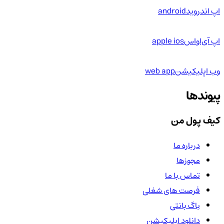
اپ اندروید
android
اپ آی‌او‌اس
apple ios
وب اپلیکیشن
web app
پیوندها
کیف پول من
درباره ما
مجوزها
تماس با ما
فرصت های شغلی
باگ بانتی
دانلود اپلیکیشن