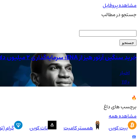
مشاهده پروفایل
جستجو در مطالب
جستجو
خرید سنگین آرتور هیز از ENA؛ سرمایه‌گذاری 2 میلیون دلاری در پنج روز
اخبار
1160
برچسب های داغ
مشاهده همه
بیت کوین
همستر کامبت
نات کوین
گرام (ت