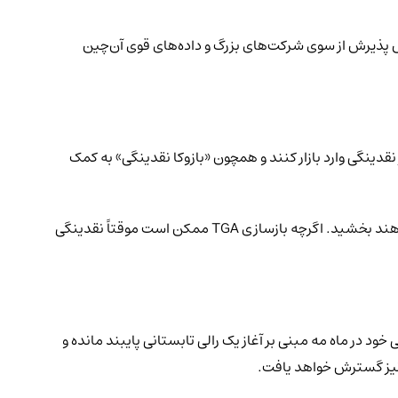
ه ۱۰ هزار دلار برسد. او این پیش‌بینی را بر پایه افزایش پذیرش از سوی شرکت‌های بزرگ و داده‌های قوی آن‌چین
Quid Pr»، هیز توضیح می‌دهد که استیبل‌کوین‌های صادر شده توسط بانک‌ها می‌توانند تا ۶.۸ تریلیون دلار نقدینگی وارد بازار کنند و همچون «بازوکا نقدینگی» به کمک
او اشاره می‌کند که بانک‌های بزرگی نظیر جی‌پی مورگان، بنک آو امریکا، سیتی‌گروپ و ولز فارگو، احتمالاً روند پذیرش استیبل‌کوین‌ها را شتاب خواهند بخشید. اگرچه بازسازی TGA ممکن است موقتاً نقدینگی
حال، هیز به پیش‌بینی خود در ماه مه مبنی بر آغاز یک رالی تابستانی پایبند مانده و
نچ نیز گسترش خواهد یافت.