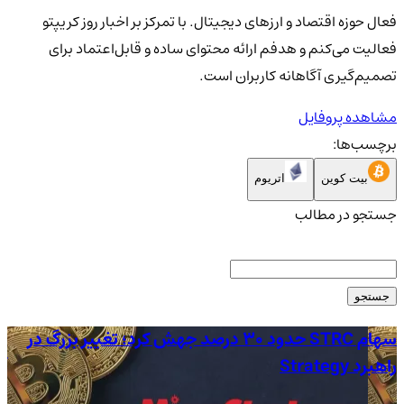
فعال حوزه اقتصاد و ارزهای دیجیتال. با تمرکز بر اخبار روز کریپتو
فعالیت می‌کنم و هدفم ارائه محتوای ساده و قابل‌اعتماد برای
تصمیم‌گیری آگاهانه کاربران است.
مشاهده پروفایل
برچسب‌ها:
بیت کوین
اتریوم
جستجو در مطالب
جستجو
سهام STRC حدود 30 درصد جهش کرد؛ تغییر بزرگ در
راهبرد Strategy
آم