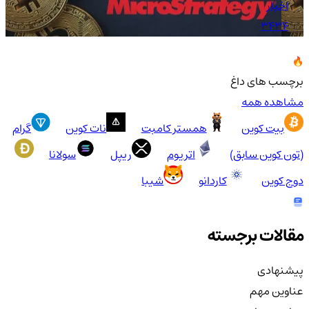
اخبار
3434
برچسب های داغ
مشاهده همه
بیت کوین
همستر کامبت
نات کوین
گرام
(تون کوین سابق)
اتریوم
ریپل
سولانا
دوج کوین
کاردانو
شیبا
مقالات برجسته
پیشنهادی
عناوین مهم