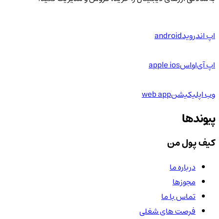
اپ اندروید
android
اپ آی‌او‌اس
apple ios
وب اپلیکیشن
web app
پیوندها
کیف پول من
درباره ما
مجوزها
تماس با ما
فرصت های شغلی