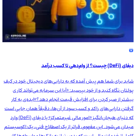
دیفای (DeFi) چیست؟ از وام‌دهی تا کسب درآمد
شاید برای شما هم پیش آمده که به دارایی‌های دیجیتال خود در کیف
پولتان نگاه کنید و از خود بپرسید: «آیا این سرمایه می‌تواند کاری
بیشتر از صبر کردن برای افزایش قیمت انجام دهد؟»ایده‌ی به کار
گرفتن دارایی‌های راکد و کسب سود از آن‌ها، دقیقاً همان جایی است
که دنیای هیجان‌انگیز «امور مالی غیرمتمرکز» یا دیفای (DeFi) وارد
میدان می‌شود. این مفهوم، فراتر از یک اصطلاح فنی، یک اکوسیستم
کامل از خدمات مالی است که بدون نیاز به بانک‌ها و واسطه‌ها کار