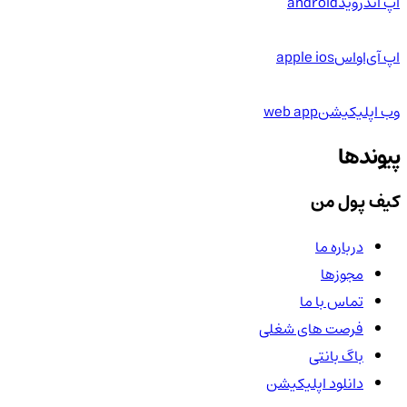
اپ اندروید
android
اپ آی‌او‌اس
apple ios
وب اپلیکیشن
web app
پیوندها
کیف پول من
درباره ما
مجوزها
تماس با ما
فرصت های شغلی
باگ بانتی
دانلود اپلیکیشن