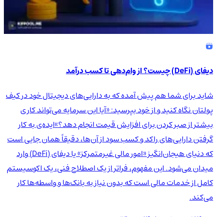
دیفای (DeFi) چیست؟ از وام‌دهی تا کسب درآمد
شاید برای شما هم پیش آمده که به دارایی‌های دیجیتال خود در کیف
پولتان نگاه کنید و از خود بپرسید: «آیا این سرمایه می‌تواند کاری
بیشتر از صبر کردن برای افزایش قیمت انجام دهد؟»ایده‌ی به کار
گرفتن دارایی‌های راکد و کسب سود از آن‌ها، دقیقاً همان جایی است
که دنیای هیجان‌انگیز «امور مالی غیرمتمرکز» یا دیفای (DeFi) وارد
میدان می‌شود. این مفهوم، فراتر از یک اصطلاح فنی، یک اکوسیستم
کامل از خدمات مالی است که بدون نیاز به بانک‌ها و واسطه‌ها کار
می‌کند.