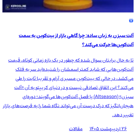
آلت سیزن به زبان ساده: چرا گاهی بازار از بیت‌کوین به سمت
آلت‌کوین‌ها حرکت می‌کند؟
تا به حال برایتان سوال شده که چطور در یک بازه زمانی کوتاه، قیمت
آلت‌کوین‌هایی که شاید کمتر اسمشان را شنیده‌اید سر به فلک
می‌کشد، در حالی که بیت‌کوین مسیری آرام و تقریبا ثابت را طی
می‌کند؟ این اتفاق تصادفی نیست و در دنیای کریپتو به آن «آلت
سیزن» (Altseason) یا فصل آلت‌کوین‌ها می‌گویند؛ دوره‌ای
هیجان‌انگیز که درک درست آن می‌تواند نگاه شما را به فرصت‌های بازار
تغییر دهد.
۲۶ اردیبهشت ۱۴۰۵
مقالات