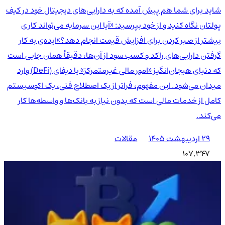
شاید برای شما هم پیش آمده که به دارایی‌های دیجیتال خود در کیف
پولتان نگاه کنید و از خود بپرسید: «آیا این سرمایه می‌تواند کاری
بیشتر از صبر کردن برای افزایش قیمت انجام دهد؟»ایده‌ی به کار
گرفتن دارایی‌های راکد و کسب سود از آن‌ها، دقیقاً همان جایی است
که دنیای هیجان‌انگیز «امور مالی غیرمتمرکز» یا دیفای (DeFi) وارد
میدان می‌شود. این مفهوم، فراتر از یک اصطلاح فنی، یک اکوسیستم
کامل از خدمات مالی است که بدون نیاز به بانک‌ها و واسطه‌ها کار
می‌کند.
۲۹ اردیبهشت ۱۴۰۵
مقالات
107,347