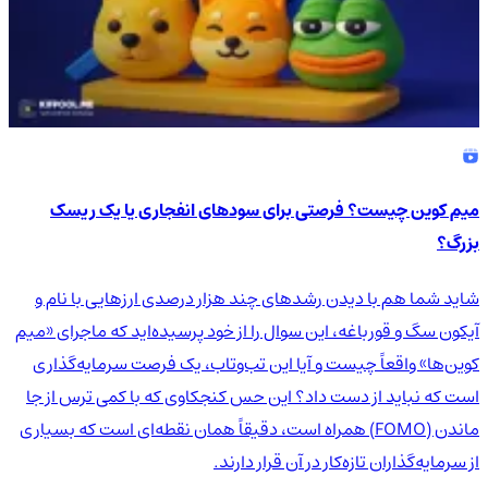
میم کوین چیست؟ فرصتی برای سودهای انفجاری یا یک ریسک
بزرگ؟
شاید شما هم با دیدن رشدهای چند هزار درصدی ارزهایی با نام و
آیکون سگ و قورباغه، این سوال را از خود پرسیده‌اید که ماجرای «میم
کوین‌ها» واقعاً چیست و آیا این تب‌وتاب، یک فرصت سرمایه‌گذاری
است که نباید از دست داد؟ این حس کنجکاوی که با کمی ترس از جا
ماندن (FOMO) همراه است، دقیقاً همان نقطه‌ای است که بسیاری
از سرمایه‌گذاران تازه‌کار در آن قرار دارند.