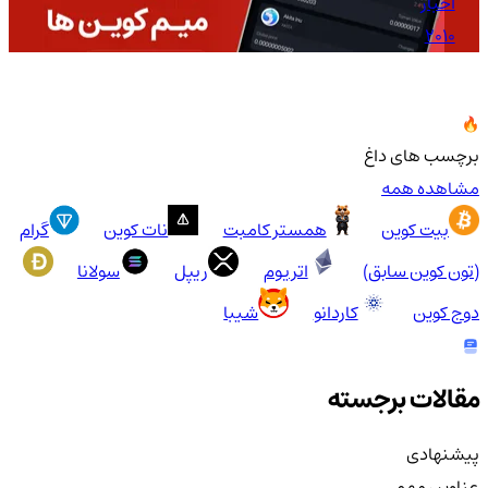
اخبار
2010
برچسب های داغ
مشاهده همه
بیت کوین
همستر کامبت
نات کوین
گرام
(تون کوین سابق)
اتریوم
ریپل
سولانا
دوج کوین
کاردانو
شیبا
مقالات برجسته
پیشنهادی
عناوین مهم