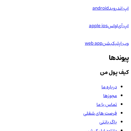
اپ اندروید
android
اپ آی‌او‌اس
apple ios
وب اپلیکیشن
web app
پیوندها
کیف پول من
درباره ما
مجوزها
تماس با ما
فرصت های شغلی
باگ بانتی
دانلود اپلیکیشن