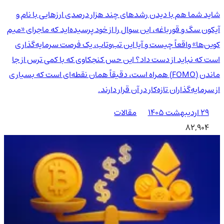
شاید شما هم با دیدن رشدهای چند هزار درصدی ارزهایی با نام و
آیکون سگ و قورباغه، این سوال را از خود پرسیده‌اید که ماجرای «میم
کوین‌ها» واقعاً چیست و آیا این تب‌وتاب، یک فرصت سرمایه‌گذاری
است که نباید از دست داد؟ این حس کنجکاوی که با کمی ترس از جا
ماندن (FOMO) همراه است، دقیقاً همان نقطه‌ای است که بسیاری
از سرمایه‌گذاران تازه‌کار در آن قرار دارند.
۲۹ اردیبهشت ۱۴۰۵
مقالات
82,904