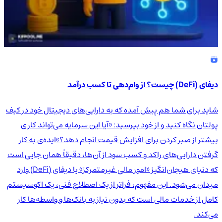
دیفای (DeFi) چیست؟ از وام‌دهی تا کسب درآمد
شاید برای شما هم پیش آمده که به دارایی‌های دیجیتال خود در کیف
پولتان نگاه کنید و از خود بپرسید: «آیا این سرمایه می‌تواند کاری
بیشتر از صبر کردن برای افزایش قیمت انجام دهد؟»ایده‌ی به کار
گرفتن دارایی‌های راکد و کسب سود از آن‌ها، دقیقاً همان جایی است
که دنیای هیجان‌انگیز «امور مالی غیرمتمرکز» یا دیفای (DeFi) وارد
میدان می‌شود. این مفهوم، فراتر از یک اصطلاح فنی، یک اکوسیستم
کامل از خدمات مالی است که بدون نیاز به بانک‌ها و واسطه‌ها کار
می‌کند.