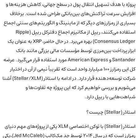
پروژه با هدف تسهیل انتقال پول در سطح جهانی، کاهش هزینه‌ها و
افزایش سرعت تراکنش‌های بین‌بانکی طراحی شده است. برخلاف
بسیاری از رمزارزهای دیگر که از ماینینگ و الگوریتم‌های سنتی اجماع
استفاده می‌کنند، ریپل از مکانیزم
اجماع دفترکل ریپل (Ripple
Consensus Ledger)
بهره می‌برد.
در حال حاضر، XRP به عنوان یک
ابزار پرداخت بین‌مرزی توسط مؤسسات مالی بزرگی مانند
بانک
Santander
و
American Express
مورد استفاده قرار می‌گیرد. عرضه
کل این رمزارز ۱۰۰ میلیارد واحد است که تقریباً نیمی از آن در اختیار
شرکت توسعه‌دهنده قرار دارد.
در ادامه با استلار (Stellar/XLM) آشنا
می‌شویم و بررسی خواهیم کرد که این پروژه چه تفاوت‌ها و
شباهت‌هایی با ریپل دارد.
استلار (Stellar) چیست؟
استلار (Stellar) با توکن اختصاصی
XLM
یکی از پروژه‌های مهم دنیای
رمزارز است که در سال ۲۰۱۴ توسط جد مک‌کالب (Jed McCaleb)،یکی