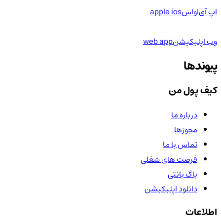
اپ آی‌او‌اس
apple ios
وب اپلیکیشن
web app
پیوندها
کیف پول من
درباره ما
مجوزها
تماس با ما
فرصت های شغلی
باگ بانتی
دانلود اپلیکیشن
اطلاعات