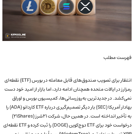
فهرست مطلب
انتظار برای تصویب صندوق‌های قابل معامله در بورس (ETF) نقطه‌ای
رمزارز در ایالات متحده همچنان ادامه دارد، اما بازار از امید خود دست
نمی‌کشد. در جدیدترین به‌روزرسانی‌ها، کمیسیون بورس و اوراق
بهادار آمریکا (SEC) بار دیگر تصمیم‌گیری درباره ETF کاردانو (ADA) را
به تأخیر انداخته است. در همین حال، شرکت ۲۱شرز (21Shares)
درخواست خود برای ETF دوج‌کوین (DOGE) را ثبت کرده و ETF نقطه‌ای
XRP توسط ویزدام‌تری (WisdomTree) رسماً وارد دوره نظر‌سنجی