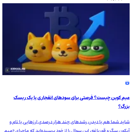
میم کوین چیست؟ فرصتی برای سودهای انفجاری یا یک ریسک
بزرگ؟
شاید شما هم با دیدن رشدهای چند هزار درصدی ارزهایی با نام و
آیکون سگ و قورباغه، این سوال را از خود پرسیده‌اید که ماجرای «میم