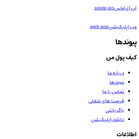
اپ آی‌او‌اس
apple ios
وب اپلیکیشن
web app
پیوندها
کیف پول من
درباره ما
مجوزها
تماس با ما
فرصت های شغلی
باگ بانتی
دانلود اپلیکیشن
اطلاعات