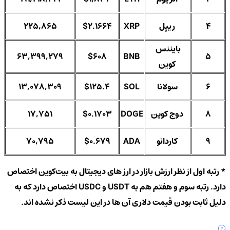
4
ریپل
XRP
$2.1664
225,865
بایننس
63,399,279
$608
BNB
5
کوین
6
سولانا
SOL
$125.4
13,078,309
8
دوج‌ کوین
DOGE
$0.1703
17,751
9
کاردانو
ADA
$0.679
70,795
* رتبه اول از نظر ارزش بازار در ارز های دیجیتال به بیت‌کوین اختصاص
دارد. رتبه سوم و هفتم هم به USDT و USDC اختصاص دارد که به
دلیل ثابت بودن قیمت دلاری آن ها در این لیست ذکر نشده اند.