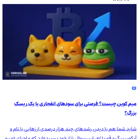
میم کوین چیست؟ فرصتی برای سودهای انفجاری یا یک ریسک
بزرگ؟
شاید شما هم با دیدن رشدهای چند هزار درصدی ارزهایی با نام و
آیکون سگ و قورباغه، این سوال را از خود پرسیده‌اید که ماجرای «میم