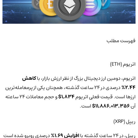
فهرست مطلب
اتریوم (ETH)
اتریوم، دومین ارز دیجیتال بزرگ از نظر ارزش بازار، با
کاهش
2.44%
درصدی در 24 ساعت گذشته، همچنان یکی از پرمعامله‌ترین
ارزها است. قیمت فعلی اتریوم
1,834$
و حجم معاملات 24 ساعته
آن
11,886,013,356$
است.
ریپل (XRP)
ریپل، در 24 ساعت گذشته با
افزایش 1.69%
درصدی روبرو شده است