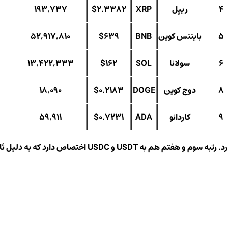
4
ریپل
XRP
$2.3382
193,737
5
بایننس کوین
BNB
$639
52,917,810
6
سولانا
SOL
$162
13,422,333
8
دوج‌ کوین
DOGE
$0.2183
18,090
9
کاردانو
ADA
$0.7231
59,911
ثابت بودن قیمت دلاری آن ها در این لیست ذکر نشده اند.