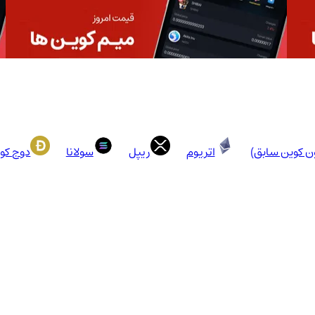
ون کوین سابق)
اتریوم
ریپل
سولانا
دوج کو