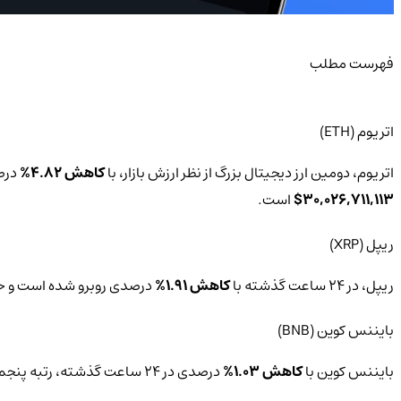
فهرست مطلب
اتریوم (ETH)
اتریوم، دومین ارز دیجیتال بزرگ از نظر ارزش بازار، با
کاهش 4.82%
درصدی در 24 ساعت گذشته، ه
30,026,711,113$
است.
ریپل (XRP)
ریپل، در 24 ساعت گذشته با
کاهش 1.91%
درصدی روبرو شده است و حج
بایننس کوین (BNB)
بایننس کوین با
کاهش 1.03%
درصدی در 24 ساعت گذشته، رتبه پنجم در این لیست را دارد.‌ قیمت فعلی بایننس کوین