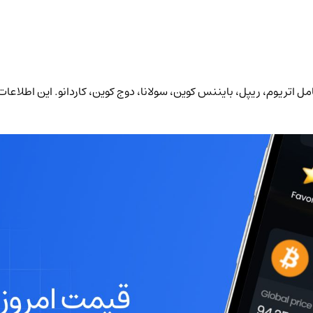
اعته و حجم معاملات 6 رمز ارز برتر بازار شامل اتریوم، ریپل، بایننس کوین، سولانا، دوج‌ کوین، ک