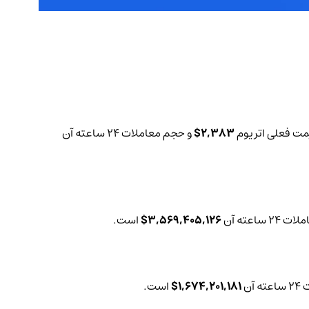
2,383$
و حجم معاملات 24 ساعته آن
 ساعته آن
3,569,405,126$
است.
آن
1,674,201,181$
است.