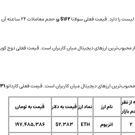
162$ ر
و حجم معاملات 24 ساعته آن
$
31$
 از نظر
نام ارز
نماد ارز
قیمت به دلار
قیمت به تومان
 بازار
2
اتریوم
ETH
$2,383
197,485,386