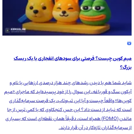
میم کوین چیست؟ فرصتی برای سودهای انفجاری یا یک ریسک
بزرگ؟
شاید شما هم با دیدن رشدهای چند هزار درصدی ارزهایی با نام و
آیکون سگ و قورباغه، این سوال را از خود پرسیده‌اید که ماجرای «میم
کوین‌ها» واقعاً چیست و آیا این تب‌وتاب، یک فرصت سرمایه‌گذاری
است که نباید از دست داد؟ این حس کنجکاوی که با کمی ترس از جا
ماندن (FOMO) همراه است، دقیقاً همان نقطه‌ای است که بسیاری
از سرمایه‌گذاران تازه‌کار در آن قرار دارند.