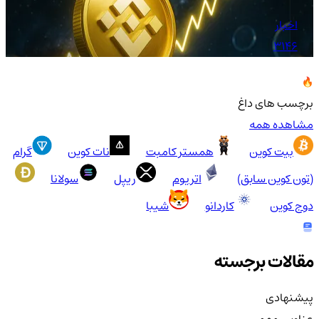
اخبار
3146
برچسب های داغ
مشاهده همه
بیت کوین
همستر کامبت
نات کوین
گرام
(تون کوین سابق)
اتریوم
ریپل
سولانا
دوج کوین
کاردانو
شیبا
مقالات برجسته
پیشنهادی