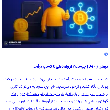
دیفای (DeFi) چیست؟ از وام‌دهی تا کسب درآمد
شاید برای شما هم پیش آمده که به دارایی‌های دیجیتال خود در کیف
پولتان نگاه کنید و از خود بپرسید: «آیا این سرمایه می‌تواند کاری
بیشتر از صبر کردن برای افزایش قیمت انجام دهد؟»ایده‌ی به کار
گرفتن دارایی‌های راکد و کسب سود از آن‌ها، دقیقاً همان جایی است
که دنیای هیجان‌انگیز «امور مالی غیرمتمرکز» یا دیفای (DeFi) وارد