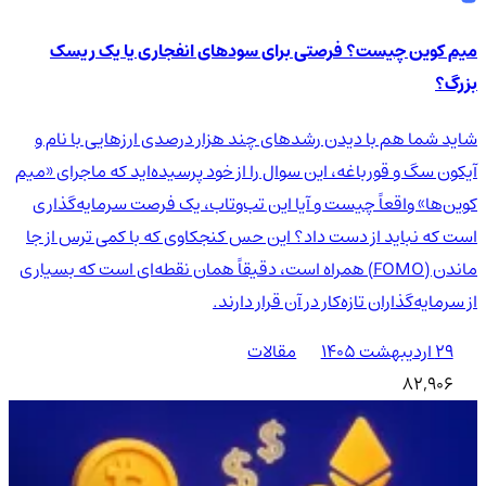
میم کوین چیست؟ فرصتی برای سودهای انفجاری یا یک ریسک
بزرگ؟
شاید شما هم با دیدن رشدهای چند هزار درصدی ارزهایی با نام و
آیکون سگ و قورباغه، این سوال را از خود پرسیده‌اید که ماجرای «میم
کوین‌ها» واقعاً چیست و آیا این تب‌وتاب، یک فرصت سرمایه‌گذاری
است که نباید از دست داد؟ این حس کنجکاوی که با کمی ترس از جا
ماندن (FOMO) همراه است، دقیقاً همان نقطه‌ای است که بسیاری
از سرمایه‌گذاران تازه‌کار در آن قرار دارند.
۲۹ اردیبهشت ۱۴۰۵
مقالات
82,906