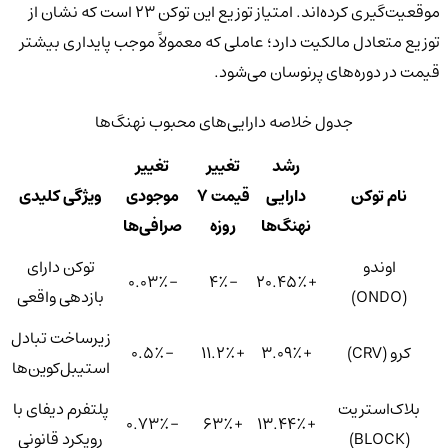
موقعیت‌گیری کرده‌اند. امتیاز توزیع این توکن ۲۳ است که نشان از
توزیع متعادل مالکیت دارد؛ عاملی که معمولاً موجب پایداری بیشتر
قیمت در دوره‌های پرنوسان می‌شود.
جدول خلاصه دارایی‌های محبوب نهنگ‌ها
رشد
تغییر
تغییر
نام توکن
دارایی
قیمت ۷
موجودی
ویژگی کلیدی
نهنگ‌ها
روزه
صرافی‌ها
اوندو
توکن دارای
-۰.۰۳٪
-۴٪
+۲۰.۴۵٪
(ONDO)
بازدهی واقعی
زیرساخت تبادل
کرو (CRV)
+۳.۰۹٪
+۱۱.۲٪
-۰.۵٪
استیبل‌کوین‌ها
بلاک‌استریت
پلتفرم دیفای با
-۰.۷۳٪
+۶۳٪
+۱۳.۴۴٪
(BLOCK)
رویکرد قانونی