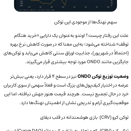
سهم نهنگ‌ها از موجودی این توکن
علت این رفتار چیست؟ اوندو به‌عنوان یک دارایی «خرید هنگام
توقف» شناخته می‌شود؛ به‌این معنا که در صورت کاهش نرخ بهره
(احتمالاً در شهریور)، جذابیت اوراق سنتی کاهش می‌یابد و توکن‌های
جایگزین مانند ONDO مورد توجه بیشتری قرار می‌گیرند.
وضعیت توزیع توکن ONDO
نیز در سطح ۴ قرار دارد، یعنی بیش‌تر
عرضه در اختیار کیف‌پول‌های بزرگ است و فعلاً سهمی از سوی کاربران
خرد در حال تجمیع نیست. هرچند قیمت هنوز جهش نیافته، اما این
موقعیت‌گیری آرام و تدریجی نشان از اطمینان نهنگ‌ها دارد.
توکن کرو (CRV): بازی هوشمندانه در قلب دیفای
توکن کرو (CRV)، که متعلق به پلتفرم کریو دائو (Curve DAO) است،