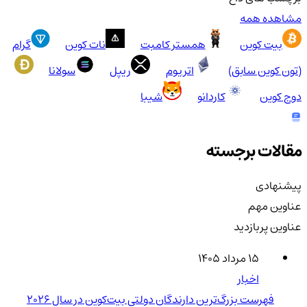
مشاهده همه
بیت کوین
همستر کامبت
نات کوین
گرام
(تون کوین سابق)
اتریوم
ریپل
سولانا
دوج کوین
کاردانو
شیبا
مقالات برجسته
پیشنهادی
عناوین مهم
عناوین پربازدید
۱۵ مرداد ۱۴۰۵
اخبار
فهرست بزرگ‌ترین دارندگان دولتی بیت‌کوین در سال 2026