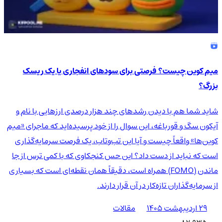
میم کوین چیست؟ فرصتی برای سودهای انفجاری یا یک ریسک
بزرگ؟
شاید شما هم با دیدن رشدهای چند هزار درصدی ارزهایی با نام و
آیکون سگ و قورباغه، این سوال را از خود پرسیده‌اید که ماجرای «میم
کوین‌ها» واقعاً چیست و آیا این تب‌وتاب، یک فرصت سرمایه‌گذاری
است که نباید از دست داد؟ این حس کنجکاوی که با کمی ترس از جا
ماندن (FOMO) همراه است، دقیقاً همان نقطه‌ای است که بسیاری
از سرمایه‌گذاران تازه‌کار در آن قرار دارند.
۲۹ اردیبهشت ۱۴۰۵
مقالات