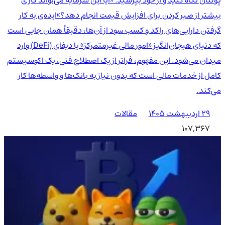
بیشتر از صبر کردن برای افزایش قیمت انجام دهد؟»ایده‌ی به کار
گرفتن دارایی‌های راکد و کسب سود از آن‌ها، دقیقاً همان جایی است
که دنیای هیجان‌انگیز «امور مالی غیرمتمرکز» یا دیفای (DeFi) وارد
میدان می‌شود. این مفهوم، فراتر از یک اصطلاح فنی، یک اکوسیستم
کامل از خدمات مالی است که بدون نیاز به بانک‌ها و واسطه‌ها کار
می‌کند.
۲۹ اردیبهشت ۱۴۰۵
مقالات
107,367