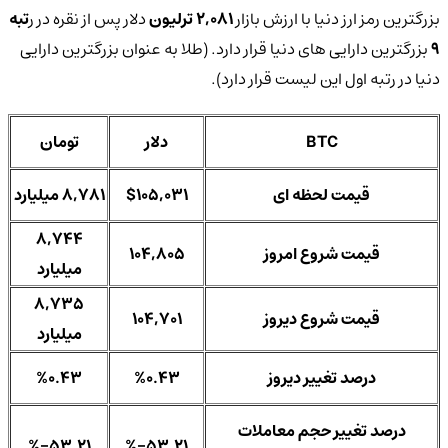
بزرگترین رمز ارز دنیا با ارزش بازار
2,081 ترلیون
دلار پس از نقره در ر
تبه
9
بزرگترین دارایی های دنیا قرار دارد. (طلا به عنوان بزرگترین دارایی
دنیا در رتبه اول این لیست قرار دارد).
BTC
دلار
تومان
قیمت لحظه ای
$105,031
8,781 میلیارد
8,744
قیمت شروع امروز
104,805
میلیارد
8,735
قیمت شروع دیروز
104,701
میلیارد
درصد تغییر دیروز
%0.43
%0.43
درصد تغییر حجم معاملات
%-53.21
%-53.21