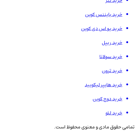
خرید تتر
خرید بایننس کوین
خرید یو اس دی کوین
خرید ریپل
خرید سولانا
خرید ترون
خرید هایپر لیکویید
خرید دوج کوین
خرید لئو
تمامی حقوق مادی و معنوی محفوظ است.