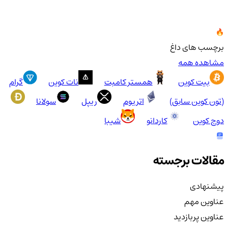
برچسب های داغ
مشاهده همه
بیت کوین
همستر کامبت
نات کوین
گرام
(تون کوین سابق)
اتریوم
ریپل
سولانا
دوج کوین
کاردانو
شیبا
مقالات برجسته
پیشنهادی
عناوین مهم
عناوین پربازدید