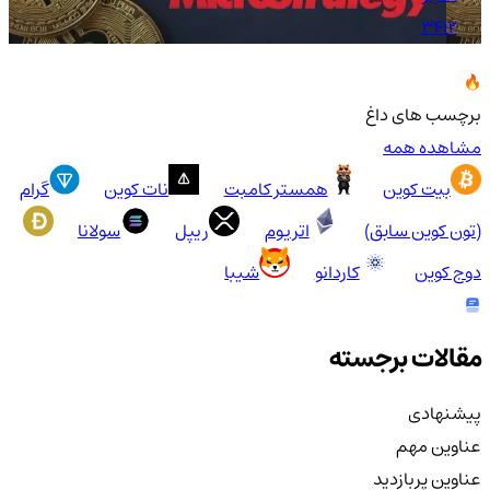
3412
برچسب های داغ
مشاهده همه
بیت کوین
همستر کامبت
نات کوین
گرام
(تون کوین سابق)
اتریوم
ریپل
سولانا
دوج کوین
کاردانو
شیبا
مقالات برجسته
پیشنهادی
عناوین مهم
عناوین پربازدید