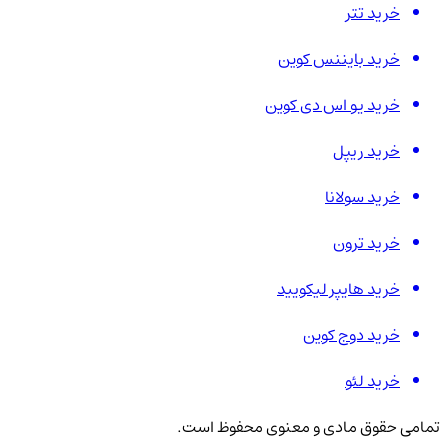
خرید تتر
خرید بایننس کوین
خرید یو اس دی کوین
خرید ریپل
خرید سولانا
خرید ترون
خرید هایپر لیکویید
خرید دوج کوین
خرید لئو
تمامی حقوق مادی و معنوی محفوظ است.