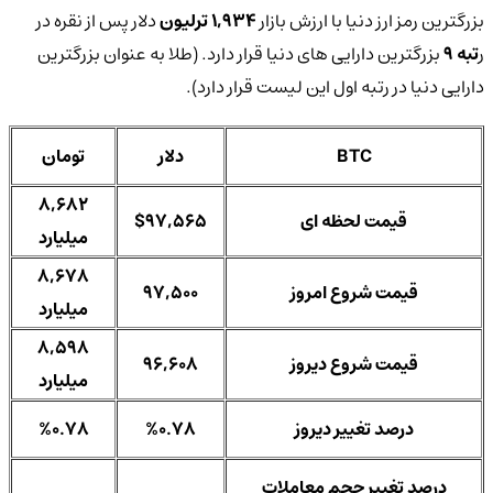
بزرگترین رمز ارز دنیا با ارزش بازار
1,934 ترلیون
دلار پس از نقره در
ر
تبه 9
بزرگترین دارایی های دنیا قرار دارد. (طلا به عنوان بزرگترین
دارایی دنیا در رتبه اول این لیست قرار دارد).
BTC
دلار
تومان
8,682
قیمت لحظه ای
$97,565
میلیارد
8,678
قیمت شروع امروز
97,500
میلیارد
8,598
قیمت شروع دیروز
96,608
میلیارد
درصد تغییر دیروز
%0.78
%0.78
درصد تغییر حجم معاملات