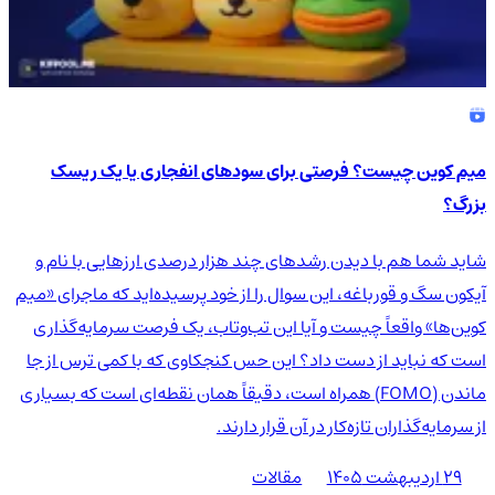
میم کوین چیست؟ فرصتی برای سودهای انفجاری یا یک ریسک
بزرگ؟
شاید شما هم با دیدن رشدهای چند هزار درصدی ارزهایی با نام و
آیکون سگ و قورباغه، این سوال را از خود پرسیده‌اید که ماجرای «میم
کوین‌ها» واقعاً چیست و آیا این تب‌وتاب، یک فرصت سرمایه‌گذاری
است که نباید از دست داد؟ این حس کنجکاوی که با کمی ترس از جا
ماندن (FOMO) همراه است، دقیقاً همان نقطه‌ای است که بسیاری
از سرمایه‌گذاران تازه‌کار در آن قرار دارند.
۲۹ اردیبهشت ۱۴۰۵
مقالات