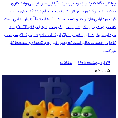
پولتان نگاه کنید و از خود بپرسید: «آیا این سرمایه می‌تواند کاری
بیشتر از صبر کردن برای افزایش قیمت انجام دهد؟»ایده‌ی به کار
گرفتن دارایی‌های راکد و کسب سود از آن‌ها، دقیقاً همان جایی است
که دنیای هیجان‌انگیز «امور مالی غیرمتمرکز» یا دیفای (DeFi) وارد
میدان می‌شود. این مفهوم، فراتر از یک اصطلاح فنی، یک اکوسیستم
کامل از خدمات مالی است که بدون نیاز به بانک‌ها و واسطه‌ها کار
می‌کند.
۲۹ اردیبهشت ۱۴۰۵
مقالات
107,335