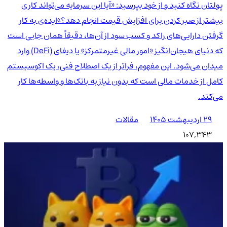
پولتان نگاه کنید و از خود بپرسید: «آیا این سرمایه می‌تواند کاری
بیشتر از صبر کردن برای افزایش قیمت انجام دهد؟»ایده‌ی به کار
گرفتن دارایی‌های راکد و کسب سود از آن‌ها، دقیقاً همان جایی است
که دنیای هیجان‌انگیز «امور مالی غیرمتمرکز» یا دیفای (DeFi) وارد
میدان می‌شود. این مفهوم، فراتر از یک اصطلاح فنی، یک اکوسیستم
کامل از خدمات مالی است که بدون نیاز به بانک‌ها و واسطه‌ها کار
می‌کند.
۲۹ اردیبهشت ۱۴۰۵
مقالات
107,343