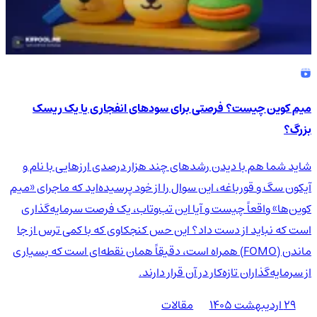
میم کوین چیست؟ فرصتی برای سودهای انفجاری یا یک ریسک
بزرگ؟
شاید شما هم با دیدن رشدهای چند هزار درصدی ارزهایی با نام و
آیکون سگ و قورباغه، این سوال را از خود پرسیده‌اید که ماجرای «میم
کوین‌ها» واقعاً چیست و آیا این تب‌وتاب، یک فرصت سرمایه‌گذاری
است که نباید از دست داد؟ این حس کنجکاوی که با کمی ترس از جا
ماندن (FOMO) همراه است، دقیقاً همان نقطه‌ای است که بسیاری
از سرمایه‌گذاران تازه‌کار در آن قرار دارند.
۲۹ اردیبهشت ۱۴۰۵
مقالات