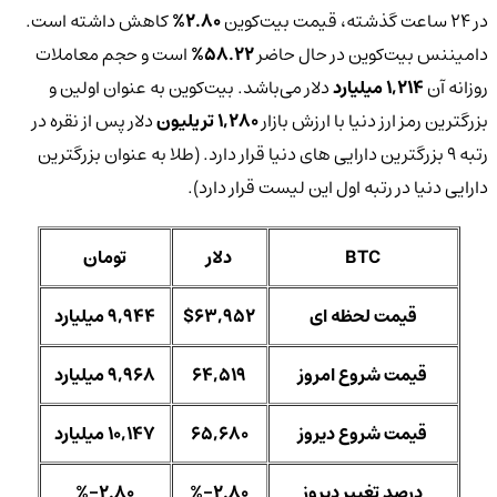
در 24 ساعت گذشته، قیمت بیت‌کوین
2.80%
کاهش داشته است.
دامیننس بیت‌کوین در حال حاضر
58.22%
است و حجم معاملات
روزانه آن
1,214 میلیارد
دلار می‌باشد. بیت‌کوین به عنوان اولین و
بزرگترین رمز ارز دنیا با ارزش بازار
1,280 تریلیون
دلار پس از نقره در
رتبه 9 بزرگترین دارایی های دنیا قرار دارد. (طلا به عنوان بزرگترین
دارایی دنیا در رتبه اول این لیست قرار دارد).
BTC
دلار
تومان
قیمت لحظه ای
$63,952
9,944 میلیارد
قیمت شروع امروز
64,519
9,968 میلیارد
قیمت شروع دیروز
65,680
10,147 میلیارد
درصد تغییر دیروز
%-2.80
%-2.80