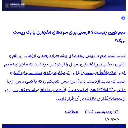
میم کوین چیست؟ فرصتی برای سودهای انفجاری یا یک ریسک
بزرگ؟
شاید شما هم با دیدن رشدهای چند هزار درصدی ارزهایی با نام و
آیکون سگ و قورباغه، این سوال را از خود پرسیده‌اید که ماجرای «میم
کوین‌ها» واقعاً چیست و آیا این تب‌وتاب، یک فرصت سرمایه‌گذاری
است که نباید از دست داد؟ این حس کنجکاوی که با کمی ترس از جا
ماندن (FOMO) همراه است، دقیقاً همان نقطه‌ای است که بسیاری
از سرمایه‌گذاران تازه‌کار در آن قرار دارند.
۲۹ اردیبهشت ۱۴۰۵
مقالات
82,935