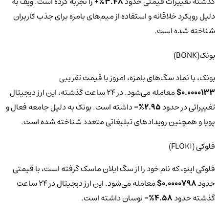
گذشته تغییرات قیمتی حدود
3.48%+
را تجربه کرده است. ویف به
دلیل رویکرد خلاقانه و استفاده از میم‌های بامزه برای جذب کاربران
شناخته شده است.
بونک(BONK)
بونک، با نماد سگ‌های بامزه، امروز با قیمت تقریبی
0.0000133$
معامله می‌شود. در 24 ساعت گذشته، این ارز دیجیتال
تغییراتی در حدود
2.95%-
داشته است. بونک به دلیل جامعه فعال و
پویا و همچنین رویدادهای تبلیغاتی متعدد شناخته شده است.
فلوکی (FLOKI)
فلوکی اینو، که نام خود را از سگ ایلان ماسک گرفته است، با قیمتی
حدود
0.0000798$
معامله می‌شود. این ارز دیجیتال در 24 ساعت
گذشته حدود
4.58%-
نوسان داشته است.