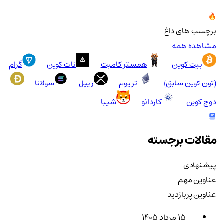
برچسب های داغ
مشاهده همه
بیت کوین
همستر کامبت
نات کوین
گرام
(تون کوین سابق)
اتریوم
ریپل
سولانا
دوج کوین
کاردانو
شیبا
مقالات برجسته
پیشنهادی
عناوین مهم
عناوین پربازدید
۱۵ مرداد ۱۴۰۵