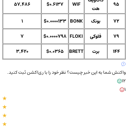
داگ‌ویف
57,486
$0.6137
WIF
95
هت
72
بونک
BONK
$0.0000133
1
79
فلوکی
FLOKI
$0.0000798
7
144
برت
BRETT
$0.0365
3,420
واکنش شما به این خبر چیست؟
نظر خود را با ری‌اکشن ثبت کنید.
12
1