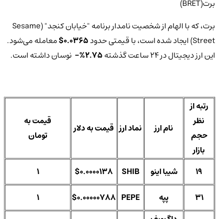
برت(BRET)
برت، که با الهام از شخصیت نامدار برنامه "خیابان کنجد" (Sesame
Street) ایجاد شده است، با قیمتی حدود
0.0365$
معامله می‌شود.
این ارز دیجیتال در 24 ساعت گذشته
2.75%-
نوسان داشته است.
رتبه از
نظر
قیمت به
نام ارز
نماد ارز
قیمت به دلار
حجم
تومان
بازار
19
شیبا اینو
SHIB
$0.0000138
1
31
پپه
PEPE
$0.00000788
1