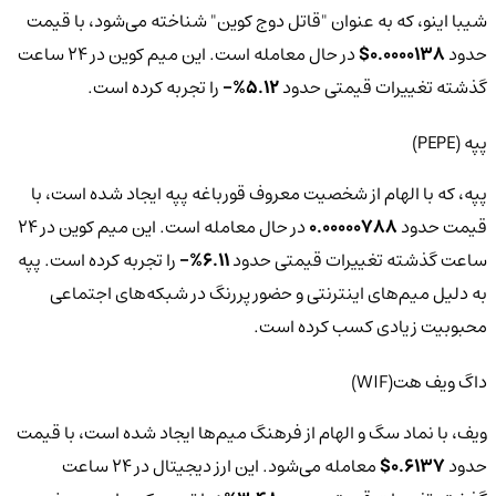
شیبا اینو، که به عنوان "قاتل دوج کوین" شناخته می‌شود، با قیمت
حدود
0.0000138$
در حال معامله است. این میم کوین در 24 ساعت
گذشته تغییرات قیمتی حدود
5.12%-
را تجربه کرده است.
پپه (PEPE)
پپه، که با الهام از شخصیت معروف قورباغه پپه ایجاد شده است، با
قیمت حدود
0.00000788
در حال معامله است. این میم کوین در 24
ساعت گذشته تغییرات قیمتی حدود
6.11%-
را تجربه کرده است. پپه
به دلیل میم‌های اینترنتی و حضور پررنگ در شبکه‌های اجتماعی
محبوبیت زیادی کسب کرده است.
داگ ویف هت(WIF)
ویف، با نماد سگ و الهام از فرهنگ میم‌ها ایجاد شده است، با قیمت
حدود
0.6137$
معامله می‌شود. این ارز دیجیتال در 24 ساعت