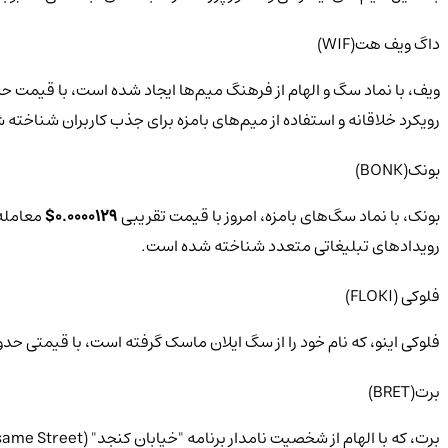
داگ ویف هت(WIF)
ویف، با نماد سگ و الهام از فرهنگ میم‌ها ایجاد شده است، با قیمت ح
رویکرد خلاقانه و استفاده از میم‌های بامزه برای جذب کاربران شناخته
بونک(BONK)
بونک، با نماد سگ‌های بامزه، امروز با قیمت تقریبی
0.0000129$
معامله می‌شود. در 24 ساع
رویدادهای تبلیغاتی متعدد شناخته شده است.
فلوکی (FLOKI)
فلوکی اینو، که نام خود را از سگ ایلان ماسک گرفته است، با قیمتی حد
برت(BRET)
برت، که با الهام از شخصیت نامدار برنامه "خیابان کنجد" (Sesame Street) ایجاد شده است، با قیمتی حدود