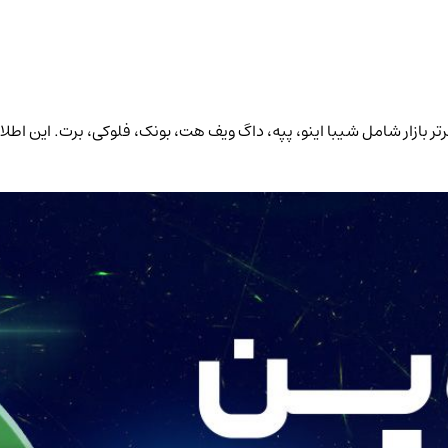
رات 24 ساعته و حجم معاملات شش 6 میم کوین برتر بازار شامل شیبا اینو، پپه، داگ ویف هت، بونک، ف