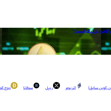
ون کوین سابق)
اتریوم
ریپل
سولانا
دوج کو