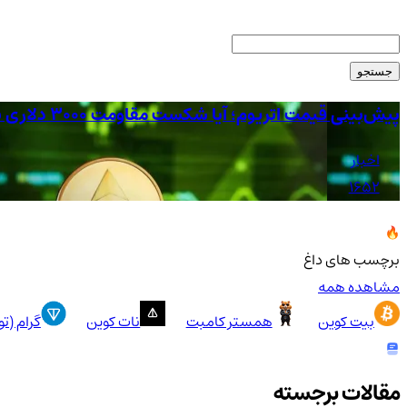
جستجو
پیش‌بینی قیمت اتریوم؛ آیا شکست مقاومت ۳۰۰۰ دلاری بالاخره نزدیک است؟
اخبار
1652
برچسب های داغ
مشاهده همه
بیت کوین
همستر کامبت
نات کوین
گرام (ت
مقالات برجسته