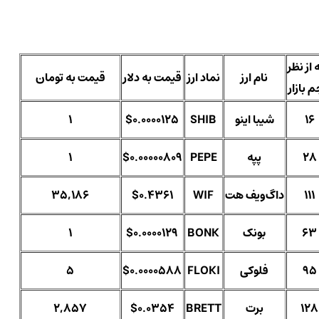
 از نظر
نام ارز
نماد ارز
قیمت به دلار
قیمت به تومان
 بازار
16
شیبا اینو
SHIB
$0.0000125
1
28
پپه
PEPE
$0.00000809
1
111
داگ‌ویف هت
WIF
$0.4361
35,186
63
بونک
BONK
$0.0000129
1
95
فلوکی
FLOKI
$0.0000588
5
128
برت
BRETT
$0.0354
2,857