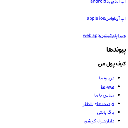
اپ اندروید
android
اپ آی‌او‌اس
apple ios
وب اپلیکیشن
web app
پیوندها
کیف پول من
درباره ما
مجوزها
تماس با ما
فرصت های شغلی
باگ بانتی
دانلود اپلیکیشن