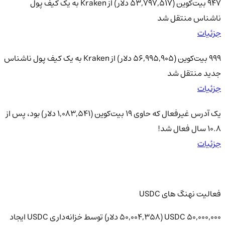
947 بیت‌کوین (53,797,517 دلار) از Kraken به یک کیف پول
ناشناس منتقل شد
جزئیات
999 بیت‌کوین (56,995,905 دلار) از Kraken به یک کیف پول ناشناس
جدید منتقل شد
جزئیات
یک آدرس غیرفعال که حاوی 19 بیت‌کوین (1,083,541 دلار) بود، پس از
۱۰.۸ سال فعال شد!
جزئیات
فعالیت نهنگ های USDC
50,000,000 USDC (50,004,358 دلار) توسط خزانه‌داری USDC ایجاد