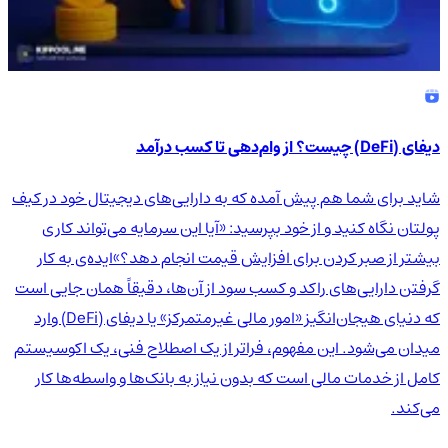
دیفای (DeFi) چیست؟ از وام‌دهی تا کسب درآمد
شاید برای شما هم پیش آمده که به دارایی‌های دیجیتال خود در کیف
پولتان نگاه کنید و از خود بپرسید: «آیا این سرمایه می‌تواند کاری
بیشتر از صبر کردن برای افزایش قیمت انجام دهد؟»ایده‌ی به کار
گرفتن دارایی‌های راکد و کسب سود از آن‌ها، دقیقاً همان جایی است
که دنیای هیجان‌انگیز «امور مالی غیرمتمرکز» یا دیفای (DeFi) وارد
میدان می‌شود. این مفهوم، فراتر از یک اصطلاح فنی، یک اکوسیستم
کامل از خدمات مالی است که بدون نیاز به بانک‌ها و واسطه‌ها کار
می‌کند.