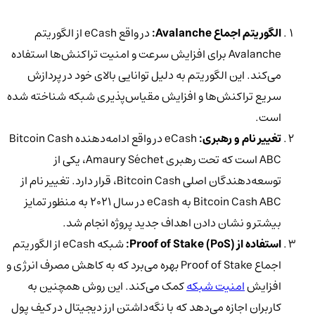
الگوریتم اجماع Avalanche:
در واقع eCash از الگوریتم
Avalanche برای افزایش سرعت و امنیت تراکنش‌ها استفاده
می‌کند. این الگوریتم به دلیل توانایی بالای خود در پردازش
سریع تراکنش‌ها و افزایش مقیاس‌پذیری شبکه شناخته شده
است.
تغییر نام و رهبری:
eCash در واقع ادامه‌دهنده Bitcoin Cash
ABC است که تحت رهبری Amaury Séchet، یکی از
توسعه‌دهندگان اصلی Bitcoin Cash، قرار دارد. تغییر نام از
Bitcoin Cash ABC به eCash در سال 2021 به منظور تمایز
بیشتر و نشان دادن اهداف جدید پروژه انجام شد.
استفاده از Proof of Stake (PoS):
شبکه eCash از الگوریتم
اجماع Proof of Stake بهره می‌برد که به کاهش مصرف انرژی و
افزایش
امنیت شبکه
کمک می‌کند. این روش همچنین به
کاربران اجازه می‌دهد که با نگه‌داشتن ارز دیجیتال در کیف پول