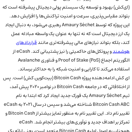
(ای‌کش) بهبود و توسعه یک سیستم پولی دیجیتال پیشرفته است که
بتواند مقیاس‌پذیری، سرعت و امنیت تراکنش‌ها را افزایش دهد.
این پروژه که توسط Amaury Séchet رهبری می‌شود، به دنبال ایجاد
یک ارز دیجیتال است که نه تنها به عنوان یک واسطه مبادله عمل
کند، بلکه بتواند نیازهای مالی پیشرفته‌تری مانند
قراردادهای
هوشمند
و پروتکل‌های حاکمیتی را نیز پشتیبانی کند. eCash از
الگوریتم اجماع Proof of Stake (PoS) و فناوری Avalanche
استفاده می‌کند تا کارایی و امنیت شبکه را به حداکثر برساند.
ای کش ادامه‌دهنده پروژه Bitcoin Cash (بیت‌کوین کش) است. پس
از اختلافاتی که در جامعه Bitcoin Cash در نوامبر 2020 پیش آمد،
تیم Amaury Séchet یک فورک جدید ایجاد کرد که ابتدا به نام
Bitcoin Cash ABC شناخته می‌شد و سپس در سال 2021 به eCash
تغییر نام داد. این تغییر نام به منظور تمایز بیشتر از Bitcoin Cash و
تمرکز بر اهداف جدید و نوآوری‌های بیشتر انجام شد. eCash
همچنان به اصول اولیه Bitcoin Cash متعهد است، یعنی ارائه یک