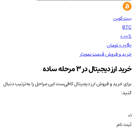
بیت کوین
اتر
TH
BTC
00%
0.00%
0 تومان
0.00$
0 تومان
0$
خرید و فروش
قیمت
نمودار
خر
خرید ارز دیجیتال در 3 مرحله ساده
برای خرید و فروش ارز دیجیتال کافی‌ست این مراحل را به‌ترتیب دنبال
کنید:
01
ثبت نام