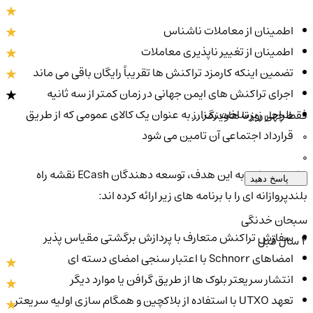
اطمینان از معاملات ناشناس
اطمینان از تغییر ناپذیری معاملات
تضمین اینکه کارمزد تراکنش ها تقریباً رایگان باقی می ماند
اجرای تراکنش های ایمن جهانی در زمان کمتر از سه ثانیه
طراحی زیرساخت رمزارز به عنوان یک کالای عمومی که از طریق
فقط چهار روز تا هاوینگ....
قرارداد اجتماعی آن تامین می شود
0
0
برای دستیابی به این هدف، توسعه دهندگان ECash نقشه راه
پاسخ دهید
بلندپروازانه ای را با برنامه های زیر ارائه کرده اند:
سبحان خدنگی
سفارش تراکنش متعارف با پردازش برگشتی مقیاس پذیر
2 سال قبل
امضاهای Schnorr با اعتبار سنجی امضای دسته ای
انتشار سریعتر بلوک ها از طریق گرافن یا موارد دیگر
تعهد UTXO با استفاده از بلاکچین و همگام سازی اولیه سریعتر