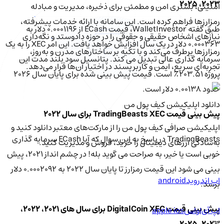
2023، 2025
امنیتی، بستری امن و مطمئن برای ذخیره، مدیریت و مبادله
رمزارزها فراهم کرده است. این سامانه با ارائه خدمات پیشرفته،
طبق گفته WalletInvestor، قیمت ECash از 0.0001196 دلار به
نیازهای اشخاص حقیقی و حقوقی را در حوزه دادوستد و نگه‌داری
0.000363 دلار در یک سال افزایش خواهد یافت. این امر XEC را به یک
رمزارزها برطرف می‌کند و با تکیه بر ساختارهای مدرن و به‌روز،
سرمایه گذاری عالی تبدیل می کند. پتانسیل سود بلند مدت این
تجربه‌ای سریع، ایمن و کاربرپسند در اختیار آن‌ها قرار می‌دهد.
پروژه 203.51٪ است. قیمت پیش بینی شده برای پایان سال 2026
حدود 0.00138 دلار است.
دانلود اپلیکیشن کیف‌ پول من
پیش بینی قیمت TradingBeasts XEC برای سال 2022
اپلیکیشن صرافی کیف پول من را از مارکت‌های معتبر دانلود کنید و
TradingBeasts در پاسخ به این سوال که آیا ECash سرمایه گذاری
به‌سادگی ارزهای دیجیتال را خرید، فروش و مدیریت کنید.
خوبی است یا خیر، به صراحت می گوید بله! در چشم انداز 2021، پیش
بینی می شود این قیمت رمزارز تا پایان سال 2022 به 0.0002092 دلار
اپ اندروید
android
برسد.
پیش بینی قیمت DigitalCoin XEC برای سال های 2021، 2022،
اپ آی‌او‌اس
apple ios