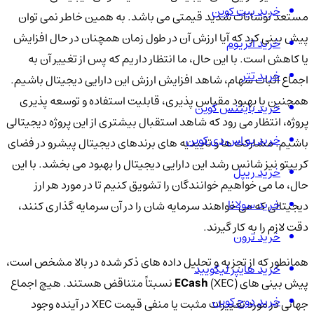
خرید بیت کوین
مستعد نوسانات شدید قیمتی می باشد. به همین خاطر نمی توان
پیش بینی کرد که آیا ارزش آن در طول زمان همچنان در حال افزایش
خرید اتریوم
یا کاهش است. با این حال، ما انتظار داریم که پس از تغییر آن به
خرید تتر
اجماع اثبات سهام، شاهد افزایش ارزش این دارایی دیجیتال باشیم.
همچنین با بهبود مقیاس پذیری، قابلیت استفاده و توسعه پذیری
خرید بایننس کوین
پروژه، انتظار می رود که شاهد استقبال بیشتری از این پروژه دیجیتالی
خرید یو اس دی کوین
باشیم. مشارکت ها و تاییدیه های برندهای دیجیتال پیشرو در فضای
کریپتو نیز شانس رشد این دارایی دیجیتال را بهبود می بخشد. با این
خرید ریپل
حال، ما می خواهیم خوانندگان را تشویق کنیم تا در مورد هر ارز
خرید سولانا
دیجیتالی که می خواهند سرمایه شان را در آن سرمایه گذاری کنند،
دقت لازم را به کار گیرند.
خرید ترون
همانطور که از تجزیه و تحلیل داده های ذکر شده در بالا مشخص است،
خرید هایپر لیکویید
پیش بینی های
ECash
(XEC) نسبتاً متناقض هستند. هیچ اجماع
خرید دوج کوین
جهانی در مورد تغییرات مثبت یا منفی قیمت XEC در آینده وجود