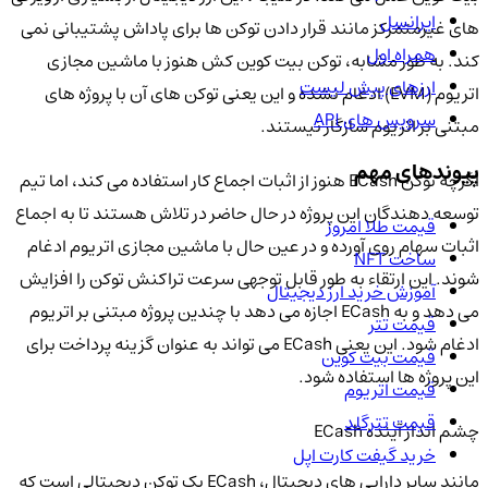
ایرانسل
های غیرمتمرکز مانند قرار دادن توکن ها برای پاداش پشتیبانی نمی
همراه اول
کند. به طور مشابه، توکن بیت کوین کش هنوز با ماشین مجازی
ارزهای پیش لیست
اتریوم (EVM) ادغام نشده و این یعنی توکن های آن با پروژه های
سرویس های API
مبتنی بر اتریوم سازگار نیستند.
پیوندهای مهم
اگرچه توکن ECash هنوز از اثبات اجماع کار استفاده می کند، اما تیم
توسعه دهندگان این پروژه در حال حاضر در تلاش هستند تا به اجماع
قیمت طلا امروز
اثبات سهام روی آورده و در عین حال با ماشین مجازی اتریوم ادغام
ساخت NFT
شوند. این ارتقاء به طور قابل توجهی سرعت تراکنش توکن را افزایش
آموزش خرید ارز دیجیتال
می دهد و به ECash اجازه می دهد با چندین پروژه مبتنی بر اتریوم
قیمت تتر
ادغام شود. این یعنی ECash می تواند به عنوان گزینه پرداخت برای
قیمت بیت کوین
این پروژه ها استفاده شود.
قیمت اتریوم
قیمت تترگلد
چشم انداز آینده ECash
خرید گیفت کارت اپل
مانند سایر دارایی های دیجیتال، ECash یک توکن دیجیتالی است که