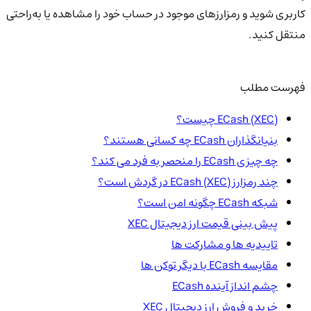
کاربری شوید و رمزارزهای موجود در حساب خود را مشاهده یا به‌راحتی
منتقل کنید.
فهرست مطلب
ECash (XEC) چیست؟
بنیانگذاران ECash چه کسانی هستند؟
چه چیزی ECash را منحصر به فرد می کند؟
چند رمزارز ECash (XEC) در گردش است؟
شبکه ECash چگونه امن است؟
پیش بینی قیمت ارز دیجیتال XEC
تاییدیه ها و مشارکت ها
مقایسه ECash با دیگر توکن ها
چشم انداز آینده ECash
خرید و فروش ارز دیجیتال XEC