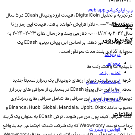
2023، 2025
وب اپلیکیشن
web app
در تجزیه و تحلیل DigitalCoin، قیمت ارز دیجیتال ECash در 5 سال
پیوندها
آینده به 0.0004086 دلار افزایش خواهد یافت. قیمت این رمزارز تا
سال 2022 به 0.0001817 دلار می رسد و در سال های 2023-2024 به
کیف پول من
رشد خود ادامه می دهد. بر اساس این پیش بینی، ECash یک
سرمایه گذاری بلند مدت سودآور است.
درباره ما
مجوزها
تاییدیه ها و مشارکت ها
تماس با ما
اگرچه این رمزارز در دنیای ارزهای دیجیتال یک رمزارز نسبتاً جدید
فرصت های شغلی
است، اما با این حال پروژه ECash در بسیاری از صرافی های برتر ارز
باگ بانتی
دیجیتال موجود است. این صرافی ها شامل صرافی های رمزنگاری
دانلود اپلیکیشن
محبوب مانند Binance، Huobi Global، Mandala، Upbit، Okex و
اطلاعات
البته صرافی کیف پول من می شوند. توکن ECash به عنوان یک گزینه
پرداخت توسط Weownomy که یک شرکت شبکه اجتماعی جدید واقع
قوانین و مقررات
در ایالات متحده آمریکا است پذیرفته شده است. هدف Weownomy