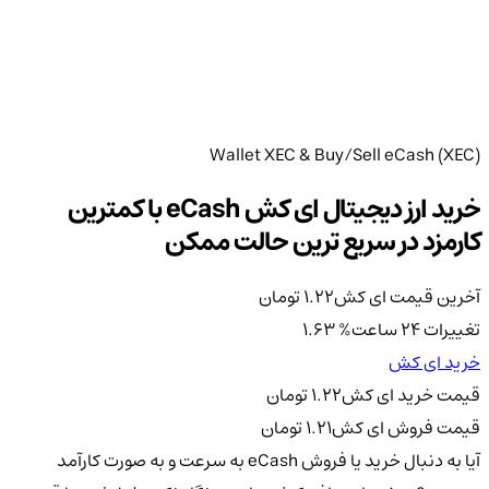
Wallet XEC & Buy/Sell eCash (XEC)
خرید ارز دیجیتال ای کش eCash با کمترین
کارمزد در سریع ترین حالت ممکن
آخرین قیمت ای کش
1.22
تومان
تغییرات 24 ساعت
%
1.63
خرید ای کش
قیمت خرید ای کش
1.22
تومان
قیمت فروش ای کش
1.21
تومان
آیا به دنبال خرید یا فروش eCash به سرعت و به صورت کارآمد