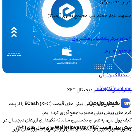
آدرس دفتر مرکزی
مشهد، بلوار هفتم تیر، مجتمع تجاری آرمیتاژ
شماره مرکز پشتیبانی مشتریان
021-91098404
پست الکترونیکی
info@kifpool.me
پیش بینی قیمت ارز دیجیتال XEC
در زیر مطمئن ترین پیش بینی های قیمت
ECash
(XEC) را از پلت
فرم های پیش بینی محبوب جمع آوری کرده ایم.
کیف‌ پول من، به‌عنوان نخستین سامانه نگهداری ارزهای دیجیتال در
پیش بینی قیمت WalletInvestor XEC برای سال های 2021،
کشور، با بهره‌گیری از استانداردهای روز جهانی و فناوری‌های نوین