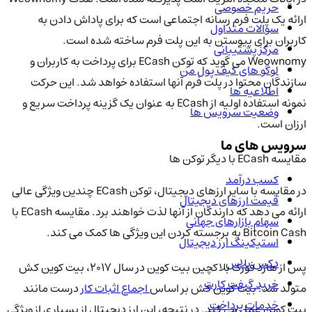
حریم خصوصی
ارائه یک پلت فرم رسانه اجتماعی است که برای پاداش دادن به
سوالات متداول
کاربران برای پیوستن به این پلت فرم ساخته شده است.
مرکز پشتیبانی
Weownomy می گوید که توکن ECash برای پرداخت به کاربران و
لوگو های کیف پول من
سازندگان محتوا در پلت فرم آنها استفاده خواهد شد. این حرکت
اطلاعیه ها
نمونه استفاده اولیه از ECash به عنوان یک گزینه پرداخت سریع و
وضعیت سرویس ها
ارزان است.
سرویس های ما
مقایسه ECash با دیگر توکن ها
کسب درآمد
در مقایسه با سایر ارزهای دیجیتال، توکن ECash چندین ویژگی عالی
قیمت ارزهای دیجیتال
ارائه می دهد که دارندگان از آنها لذت خواهند برد. مقایسه ECash با
سهام بازارهای جهانی
Bitcoin Cash به برجسته کردن این ویژگی ها کمک می کند.
استیکینگ ارز دیجیتال
دکس پلاس
پس از هارد فورک بلاکچین بیت کوین در سال 2017، بیت کوین کش
خرید گیفت کارت
متولد شد. بیت کوین کش بر اساس
اجماع اثبات کار
درست مانند
خدمات پرداخت
بیت کوین عمل می کند. در نتیجه، این ارز دیجیتال از بسیاری از ویژگی