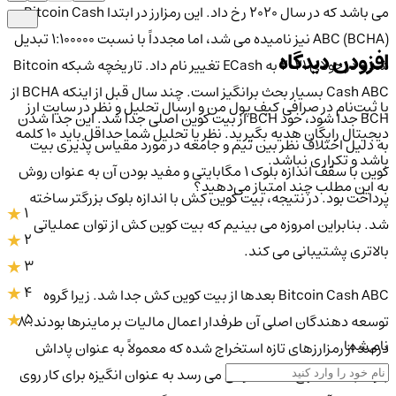
می باشد که در سال 2020 رخ داد. این رمزارز در ابتدا Bitcoin Cash
ABC (BCHA) نیز نامیده می شد، اما مجدداً با نسبت 1:100000 تبدیل
افزودن دیدگاه
شد و در جولای 2021 به ECash تغییر نام داد. تاریخچه شبکه Bitcoin
Cash ABC بسیار بحث برانگیز است. چند سال قبل از اینکه BCHA از
با ثبت‌نام در صرافی کیف پول من و ارسال تحلیل و نظر در سایت ارز
BCH جدا شود، خود BCH از بیت کوین اصلی جدا شد. این جدا شدن
دیجیتال رایگان هدیه بگیرید. نظر یا تحلیل شما حداقل باید ۱۰ کلمه
به دلیل اختلاف نظر بین تیم و جامعه در مورد مقیاس پذیری بیت
باشد و تکراری نباشد.
کوین با سقف اندازه بلوک 1 مگابایتی و مفید بودن آن به عنوان روش
به این مطلب چند امتیاز می‌دهید؟
پرداخت بود. در نتیجه، بیت کوین کش با اندازه بلوک بزرگتر ساخته
1
شد. بنابراین امروزه می بینیم که بیت کوین کش از توان عملیاتی
2
بالاتری پشتیبانی می کند.
3
4
Bitcoin Cash ABC بعدها از بیت کوین کش جدا شد. زیرا گروه
5
توسعه دهندگان اصلی آن طرفدار اعمال مالیات بر ماینرها بودند. 8
نام شما
درصد از رمزارزهای تازه استخراج شده که معمولاً به عنوان پاداش
بلوک به استخراج کننده موفق می رسد به عنوان انگیزه برای کار روی