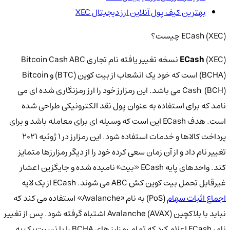
بهترین کیف پول آنلاین ارز دیجیتال XEC
ECash (XEC) چیست؟
ECash
(XEC) نسخه تغییر یافته نام تجاری Bitcoin Cash ABC
(BCHA) است که خود یک انشعاب از بیت کوین (BTC) و Bitcoin
Cash (BCH) می باشد. این رمزارز خود را ارز رمزنگاری شده ای می
نامد که برای استفاده به عنوان پول نقد الکترونیکی طراحی شده
است. هدف ECash این است که وسیله ای برای معامله باشد و برای
پرداخت کالاها و خدمات استفاده شود. این رمزارز در 1 ژوئیه 2021
تغییر نام داد و از آن زمان سعی کرده خود را از دیگر رمزارزها متمایز
کند. واحدهای پایه ECash «بیت» نامیده شده و جایگزین اعشار
غیرقابل تحمل بیت کوین کش ABC می شوند. ECash از یک لایه
اجماع اثبات سهام
(PoS) به نام «Avalanche» استفاده می کند که
نباید با بلاکچین Avalanche (AVAX) اشتباه گرفته شود. پس از تغییر
نام، ECash اعلام کرد که تمام رمزارز های BCHA را با نسبت یک به