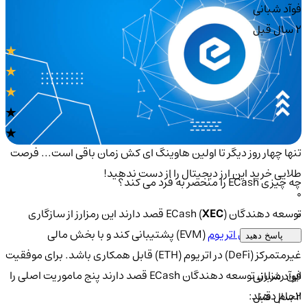
فوآد شبانی
2 سال قبل
تنها چهار روز دیگر تا اولین هاوینگ ای کش زمان باقی است... فرصت
طلایی خرید این ارز دیجیتال را از دست ندهید!
چه چیزی ECash را منحصر به فرد می کند؟
0
توسعه دهندگان ECash (
) قصد دارند این رمزارز از سازگاری
XEC
0
ماشین مجازی اتریوم
(EVM) پشتیبانی کند و با بخش مالی
پاسخ دهید
غیرمتمرکز (DeFi) در اتریوم (ETH) قابل همکاری باشد. برای موفقیت
این رمزارز، توسعه دهندگان ECash قصد دارند پنج ماموریت اصلی را
فوآد شبانی
انجام دهند:
2 سال قبل