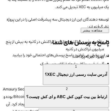
یک میلیون به XEC تبدیل می کند.
توسعه دهندگان این ارز دیجیتال سه پیشرفت اصلی را در این پروژه
نظر گرفته اند:
مشاهده بیشتر
پاسخ به پرسش های شما
مقیاس پذیری تراکنش ها از 100 تراکنش در ثانیه به بیش از پنج
میلیون تراکنش در ثانیه
در این بخش می‌توانید پاسخ پرسش‌های احتمالی خود را بیابید
بهبود تجربه پرداخت
گسترش پروتکل و ایجاد ارتقاء بدون فورک
1
آدرس سایت رسمی ارز دیجیتال XEC؟
بنیانگذاران ECash چه کسانی هستند؟
ECash
(XEC) توسط توسعه دهنده اصلی آن یعنی Amaury Sechet
2
هدایت می شود که توسعه دهنده اصلی Bitcoin Cash (BCH) بوده و
ارتباط بین بیت کوین کش ABC و ای کش چیست؟
آن بلاکچین را برای ایجاد Bitcoin Cash ABC (BCHA) ایجاد کرد. آن