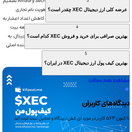
فورک در 15 نوامبر 2020 اتفاق افتاد. سپس Amaury Sechet تصمیم
3
گرفت Bitcoin Cash ABC را تغییر نام دهد تا هویت نام تجاری
عرضه کلی ارز دیجیتال XEC چقدر است؟
جدیدی برای ECash ایجاد کند و توضیح داد که کاهش اعداد اعشار به
پذیرش این رمزارز کمک می کند. Amaury Sechet در توسعه بیت
4
کوین کش بسیار فعال بود و قبل از مشارکت در ارزهای دیجیتال، به
بهترین صرافی برای خرید و فروش XEC کدام است؟
عنوان یک مهندس نرم افزار در فیس بوک و یک توسعه دهنده اصلی
در Stupid D Compiler فعالیت می کرد.
5
بهترین کیف پول ارز دیجیتال XEC در ایران؟
مشاهده همه سوالات
دیدگاه‌های کاربران
تا کنون 563 کاربر در مورد
ای کش
دیدگاه و تحلیل ثبت کرده اند