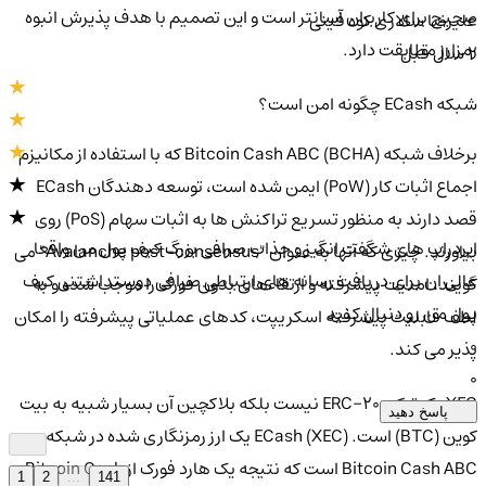
صحیح برای کاربران آسانتر است و این تصمیم با هدف پذیرش انبوه
علیرضا سالاری کوه فینی
رمزارز مطابقت دارد.
2 سال قبل
شبکه ECash چگونه امن است؟
برخلاف شبکه Bitcoin Cash ABC (BCHA) که با استفاده از مکانیزم
اجماع اثبات کار (PoW) ایمن شده است، توسعه دهندگان ECash
قصد دارند به منظور تسریع تراکنش ها به اثبات سهام (PoS) روی
ایردراپ های شگفت انگیز و جذاب صرافی بزرگ کیف پول من واقعا
بیاورند. چیزی که آنها به عنوان "Avalanche post-consensus" می
عالی ان برای دریافت رسانه های ارتباطی صرافی دوستداشتنی کیف
گویند، امنیت پیشرفته و ارتقاءهای بدون فورک را موجب شده و به
پول من رو دنبال کنید
لطف قابلیت پیشرفته اسکریپت، کدهای عملیاتی پیشرفته را امکان
0
پذیر می کند.
0
XEC یک توکن ERC-20 نیست بلکه بلاکچین آن بسیار شبیه به بیت
پاسخ دهید
کوین (BTC) است. ECash (XEC) یک ارز رمزنگاری شده در شبکه
Bitcoin Cash ABC است که نتیجه یک هارد فورک از Bitcoin Cash
1
2
...
141