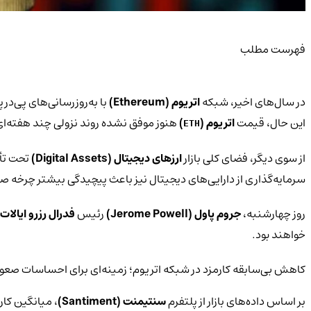
فهرست مطلب
در سال‌های اخیر، شبکه
اتریوم (Ethereum)
این حال، قیمت
اتریوم (
)
هنوز موفق نشده روند نزولی چند هفته‌ای که در سه‌ماهه اول ۲۰۲۵ تجربه ک
ETH
از سوی دیگر، فضای کلی بازار
ارزهای دیجیتال (Digital Assets)
تحت تأث
سرمایه‌گذاری از دارایی‌های دیجیتال نیز باعث پیچیدگی بیشتر چرخه صعودی بازار رمزارز
روز چهارشنبه،
جروم پاول (Jerome Powell)
رئیس
فدرال رزرو ایالات متحده (rve
خواهند بود.
کاهش بی‌سابقه کارمزد در شبکه اتریوم؛ زمینه‌ای برای احساسات صعو
بر اساس داده‌های بازار از پلتفرم
سنتیمنت (Santiment)