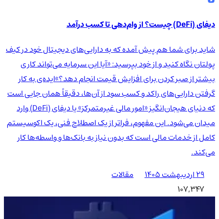
دیفای (DeFi) چیست؟ از وام‌دهی تا کسب درآمد
شاید برای شما هم پیش آمده که به دارایی‌های دیجیتال خود در کیف
پولتان نگاه کنید و از خود بپرسید: «آیا این سرمایه می‌تواند کاری
بیشتر از صبر کردن برای افزایش قیمت انجام دهد؟»ایده‌ی به کار
گرفتن دارایی‌های راکد و کسب سود از آن‌ها، دقیقاً همان جایی است
که دنیای هیجان‌انگیز «امور مالی غیرمتمرکز» یا دیفای (DeFi) وارد
میدان می‌شود. این مفهوم، فراتر از یک اصطلاح فنی، یک اکوسیستم
کامل از خدمات مالی است که بدون نیاز به بانک‌ها و واسطه‌ها کار
می‌کند.
۲۹ اردیبهشت ۱۴۰۵
مقالات
107,347