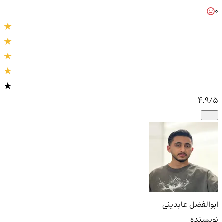
0
4.9
/5
ابوالفضل عابدینی
نویسنده