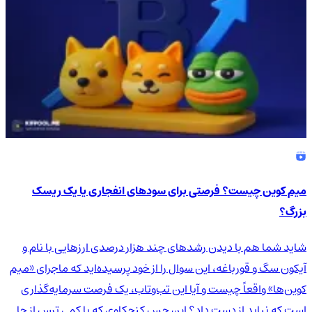
میم کوین چیست؟ فرصتی برای سودهای انفجاری یا یک ریسک
بزرگ؟
شاید شما هم با دیدن رشدهای چند هزار درصدی ارزهایی با نام و
آیکون سگ و قورباغه، این سوال را از خود پرسیده‌اید که ماجرای «میم
کوین‌ها» واقعاً چیست و آیا این تب‌وتاب، یک فرصت سرمایه‌گذاری
است که نباید از دست داد؟ این حس کنجکاوی که با کمی ترس از جا