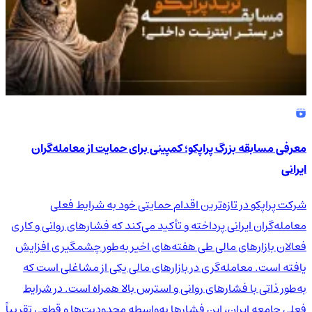
معرفی مسابقه بزرگ پراپکو؛ کمپینی برای حمایت از معامله‌گران
ایرانی
شرکت پراپکو در تازه‌ترین اقدام حمایتی خود به شرایط فعلی
معامله‌گران ایرانی پرداخته و تأکید می‌کند که فشارهای روانی و کاری
فعالان بازارهای مالی طی هفته‌های اخیر به‌طور چشمگیری افزایش
یافته است. معامله‌گری در بازارهای مالی یکی از مشاغلی است که
به‌طور ذاتی با فشارهای روانی و استرس بالا همراه است. در شرایط
فعلی جامعه ایران، این فشارها به‌واسطه محدودیت‌ها و قطعی تقریباً