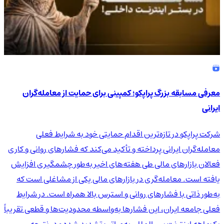
معرفی مسابقه بزرگ پراپکو؛ کمپینی برای حمایت از معامله‌گران
ایرانی
شرکت پراپکو در تازه‌ترین اقدام حمایتی خود به شرایط فعلی
معامله‌گران ایرانی پرداخته و تأکید می‌کند که فشارهای روانی و کاری
فعالان بازارهای مالی طی هفته‌های اخیر به‌طور چشمگیری افزایش
یافته است. معامله‌گری در بازارهای مالی یکی از مشاغلی است که
به‌طور ذاتی با فشارهای روانی و استرس بالا همراه است. در شرایط
فعلی جامعه ایران، این فشارها به‌واسطه محدودیت‌ها و قطعی تقریباً
یک‌ماهه اینترنت بین‌الملل، به‌مراتب تشدید شده و در نتیجه،