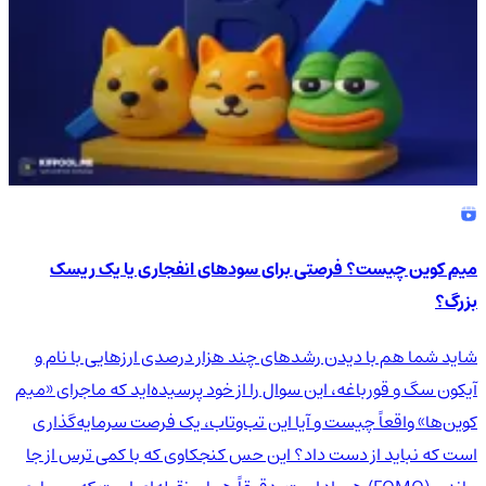
میم کوین چیست؟ فرصتی برای سودهای انفجاری یا یک ریسک
بزرگ؟
شاید شما هم با دیدن رشدهای چند هزار درصدی ارزهایی با نام و
آیکون سگ و قورباغه، این سوال را از خود پرسیده‌اید که ماجرای «میم
کوین‌ها» واقعاً چیست و آیا این تب‌وتاب، یک فرصت سرمایه‌گذاری
است که نباید از دست داد؟ این حس کنجکاوی که با کمی ترس از جا