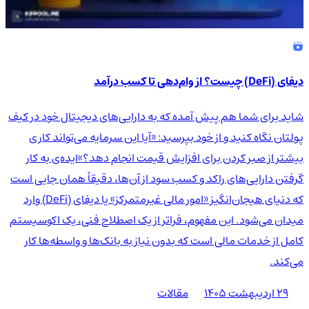
دیفای (DeFi) چیست؟ از وام‌دهی تا کسب درآمد
شاید برای شما هم پیش آمده که به دارایی‌های دیجیتال خود در کیف
پولتان نگاه کنید و از خود بپرسید: «آیا این سرمایه می‌تواند کاری
بیشتر از صبر کردن برای افزایش قیمت انجام دهد؟»ایده‌ی به کار
گرفتن دارایی‌های راکد و کسب سود از آن‌ها، دقیقاً همان جایی است
که دنیای هیجان‌انگیز «امور مالی غیرمتمرکز» یا دیفای (DeFi) وارد
میدان می‌شود. این مفهوم، فراتر از یک اصطلاح فنی، یک اکوسیستم
کامل از خدمات مالی است که بدون نیاز به بانک‌ها و واسطه‌ها کار
می‌کند.
۲۹ اردیبهشت ۱۴۰۵
مقالات