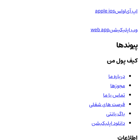
اپ آی‌او‌اس
apple ios
وب اپلیکیشن
web app
پیوندها
کیف پول من
درباره ما
مجوزها
تماس با ما
فرصت های شغلی
باگ بانتی
دانلود اپلیکیشن
اطلاعات