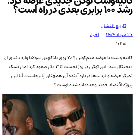
کانیه‌وست توکن جدیدی عرضه کرد:
رشد 100 برابری بعدی در راه است؟
تاریخ انتشار:
۳۰ مرداد ۱۴۰۴
اخبار
10210
کانیه وست با عرضه میم‌کوین YZY روی بلاکچین سولانا وارد دنیای ارز
دیجیتال شد. این توکن در روز نخست تا ۳ دلار صعود کرد اما ریسک
تمرکز عرضه و تردیدها درباره آینده آن همچنان پابرجاست. آیا این
پروژه اقتصاد جدید وعده‌داده‌شده اوست؟