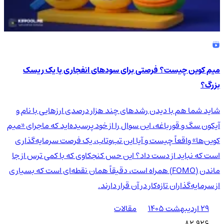
میم کوین چیست؟ فرصتی برای سودهای انفجاری یا یک ریسک
بزرگ؟
شاید شما هم با دیدن رشدهای چند هزار درصدی ارزهایی با نام و
آیکون سگ و قورباغه، این سوال را از خود پرسیده‌اید که ماجرای «میم
کوین‌ها» واقعاً چیست و آیا این تب‌وتاب، یک فرصت سرمایه‌گذاری
است که نباید از دست داد؟ این حس کنجکاوی که با کمی ترس از جا
ماندن (FOMO) همراه است، دقیقاً همان نقطه‌ای است که بسیاری
از سرمایه‌گذاران تازه‌کار در آن قرار دارند.
۲۹ اردیبهشت ۱۴۰۵
مقالات
82,926