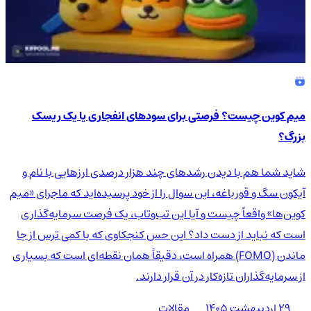
میم کوین چیست؟ فرصتی برای سودهای انفجاری یا یک ریسک
بزرگ؟
شاید شما هم با دیدن رشدهای چند هزار درصدی ارزهایی با نام و
آیکون سگ و قورباغه، این سوال را از خود پرسیده‌اید که ماجرای «میم
کوین‌ها» واقعاً چیست و آیا این تب‌وتاب، یک فرصت سرمایه‌گذاری
است که نباید از دست داد؟ این حس کنجکاوی که با کمی ترس از جا
ماندن (FOMO) همراه است، دقیقاً همان نقطه‌ای است که بسیاری
از سرمایه‌گذاران تازه‌کار در آن قرار دارند.
۲۹ اردیبهشت ۱۴۰۵
مقالات