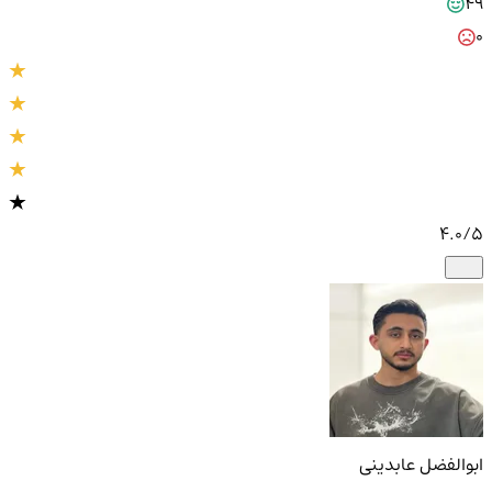
49
0
4.0
/5
ابوالفضل عابدینی