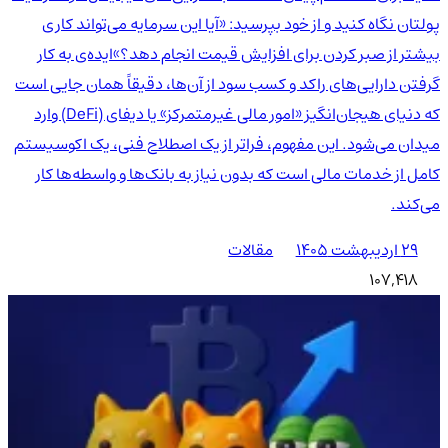
پولتان نگاه کنید و از خود بپرسید: «آیا این سرمایه می‌تواند کاری
بیشتر از صبر کردن برای افزایش قیمت انجام دهد؟»ایده‌ی به کار
گرفتن دارایی‌های راکد و کسب سود از آن‌ها، دقیقاً همان جایی است
که دنیای هیجان‌انگیز «امور مالی غیرمتمرکز» یا دیفای (DeFi) وارد
میدان می‌شود. این مفهوم، فراتر از یک اصطلاح فنی، یک اکوسیستم
کامل از خدمات مالی است که بدون نیاز به بانک‌ها و واسطه‌ها کار
می‌کند.
۲۹ اردیبهشت ۱۴۰۵
مقالات
107,418