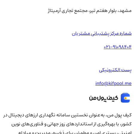
مشهد، بلوار هفتم تیر، مجتمع تجاری آرمیتاژ
شماره مرکز پشتیبانی مشتریان
021-91098404
پست الکترونیکی
info@kifpool.me
کیف‌ پول من، به‌عنوان نخستین سامانه نگهداری ارزهای دیجیتال در
کشور، با بهره‌گیری از استانداردهای روز جهانی و فناوری‌های نوین
امنیتی، بستری امن و مطمئن برای ذخیره، مدیریت و مبادله