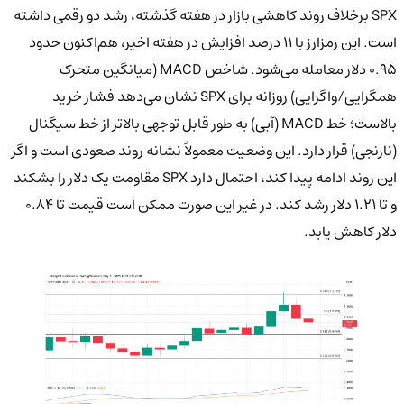
SPX برخلاف روند کاهشی بازار در هفته گذشته، رشد دو رقمی داشته
است. این رمزارز با ۱۱ درصد افزایش در هفته اخیر، هم‌اکنون حدود
۰.۹۵ دلار معامله می‌شود. شاخص MACD (میانگین متحرک
همگرایی/واگرایی) روزانه برای SPX نشان می‌دهد فشار خرید
بالاست؛ خط MACD (آبی) به طور قابل توجهی بالاتر از خط سیگنال
(نارنجی) قرار دارد. این وضعیت معمولاً نشانه روند صعودی است و اگر
این روند ادامه پیدا کند، احتمال دارد SPX مقاومت یک دلار را بشکند
و تا ۱.۲۱ دلار رشد کند. در غیر این صورت ممکن است قیمت تا ۰.۸۴
دلار کاهش یابد.