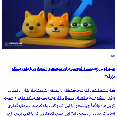
میم کوین چیست؟ فرصتی برای سودهای انفجاری یا یک ریسک
بزرگ؟
شاید شما هم با دیدن رشدهای چند هزار درصدی ارزهایی با نام و
آیکون سگ و قورباغه، این سوال را از خود پرسیده‌اید که ماجرای «میم
کوین‌ها» واقعاً چیست و آیا این تب‌وتاب، یک فرصت سرمایه‌گذاری
است که نباید از دست داد؟ این حس کنجکاوی که با کمی ترس از جا