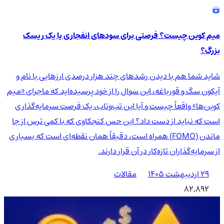
میم کوین چیست؟ فرصتی برای سودهای انفجاری یا یک ریسک
بزرگ؟
شاید شما هم با دیدن رشدهای چند هزار درصدی ارزهایی با نام و
آیکون سگ و قورباغه، این سوال را از خود پرسیده‌اید که ماجرای «میم
کوین‌ها» واقعاً چیست و آیا این تب‌وتاب، یک فرصت سرمایه‌گذاری
است که نباید از دست داد؟ این حس کنجکاوی که با کمی ترس از جا
ماندن (FOMO) همراه است، دقیقاً همان نقطه‌ای است که بسیاری
از سرمایه‌گذاران تازه‌کار در آن قرار دارند.
۲۹ اردیبهشت ۱۴۰۵
مقالات
82,892