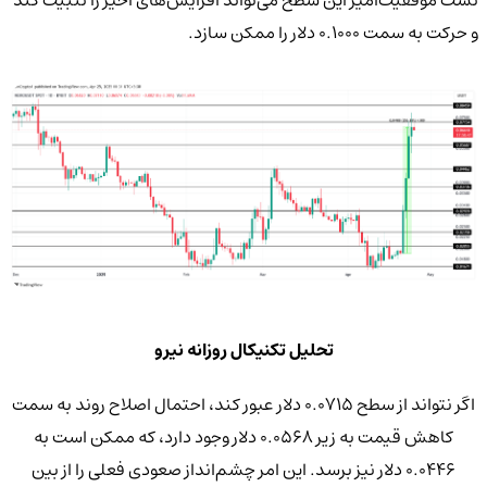
تست موفقیت‌آمیز این سطح می‌تواند افزایش‌های اخیر را تثبیت کند
و حرکت به سمت 0.1000 دلار را ممکن سازد.
تحلیل تکنیکال روزانه نیرو
اگر نتواند از سطح 0.0715 دلار عبور کند، احتمال اصلاح روند به سمت
کاهش قیمت به زیر 0.0568 دلار وجود دارد، که ممکن است به
0.0446 دلار نیز برسد. این امر چشم‌انداز صعودی فعلی را از بین