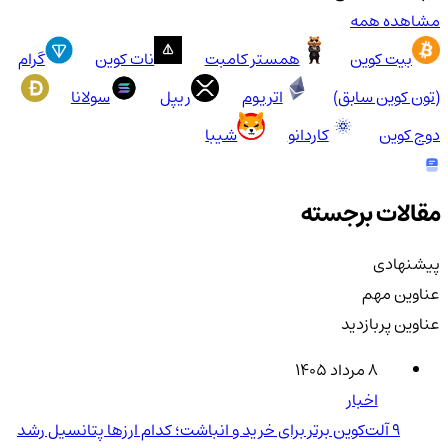
مشاهده همه
بیت کوین
همستر کامبت
نات کوین
گرام
(تون کوین سابق)
اتریوم
ریپل
سولانا
دوج کوین
کاردانو
شیبا
مقالات برجسته
پیشنهادی
عناوین مهم
عناوین پربازدید
۸ مرداد ۱۴۰۵
اخبار
۹ آلت‌کوین برتر برای خرید و انباشت؛ کدام ارزها پتانسیل رشد