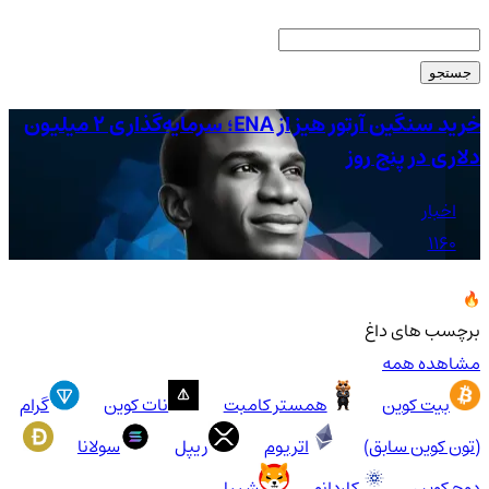
جستجو
خرید سنگین آرتور هیز از ENA؛ سرمایه‌گذاری 2 میلیون
دلاری در پنج روز
اص
اخبار
1160
برچسب های داغ
مشاهده همه
بیت کوین
همستر کامبت
نات کوین
گرام
(تون کوین سابق)
اتریوم
ریپل
سولانا
دوج کوین
کاردانو
شیبا