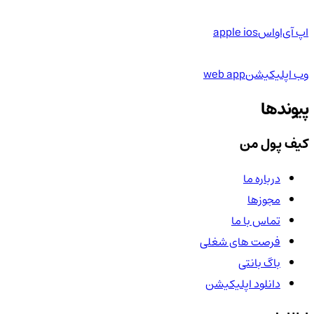
اپ آی‌او‌اس
apple ios
وب اپلیکیشن
web app
پیوندها
کیف پول من
درباره ما
مجوزها
تماس با ما
فرصت های شغلی
باگ بانتی
دانلود اپلیکیشن