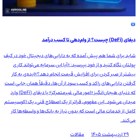
دیفای (DeFi) چیست؟ از وام‌دهی تا کسب درآمد
شاید برای شما هم پیش آمده که به دارایی‌های دیجیتال خود در کیف
پولتان نگاه کنید و از خود بپرسید: «آیا این سرمایه می‌تواند کاری
بیشتر از صبر کردن برای افزایش قیمت انجام دهد؟»ایده‌ی به کار
گرفتن دارایی‌های راکد و کسب سود از آن‌ها، دقیقاً همان جایی است
که دنیای هیجان‌انگیز «امور مالی غیرمتمرکز» یا دیفای (DeFi) وارد
میدان می‌شود. این مفهوم، فراتر از یک اصطلاح فنی، یک اکوسیستم
کامل از خدمات مالی است که بدون نیاز به بانک‌ها و واسطه‌ها کار
می‌کند.
۲۹ اردیبهشت ۱۴۰۵
مقالات