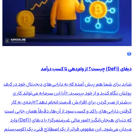
دیفای (DeFi) چیست؟ از وام‌دهی تا کسب درآمد
شاید برای شما هم پیش آمده که به دارایی‌های دیجیتال خود در کیف
پولتان نگاه کنید و از خود بپرسید: «آیا این سرمایه می‌تواند کاری
بیشتر از صبر کردن برای افزایش قیمت انجام دهد؟»ایده‌ی به کار
گرفتن دارایی‌های راکد و کسب سود از آن‌ها، دقیقاً همان جایی است
که دنیای هیجان‌انگیز «امور مالی غیرمتمرکز» یا دیفای (DeFi) وارد
میدان می‌شود. این مفهوم، فراتر از یک اصطلاح فنی، یک اکوسیستم