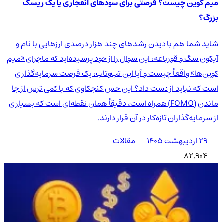
میم کوین چیست؟ فرصتی برای سودهای انفجاری یا یک ریسک
بزرگ؟
شاید شما هم با دیدن رشدهای چند هزار درصدی ارزهایی با نام و
آیکون سگ و قورباغه، این سوال را از خود پرسیده‌اید که ماجرای «میم
کوین‌ها» واقعاً چیست و آیا این تب‌وتاب، یک فرصت سرمایه‌گذاری
است که نباید از دست داد؟ این حس کنجکاوی که با کمی ترس از جا
ماندن (FOMO) همراه است، دقیقاً همان نقطه‌ای است که بسیاری
از سرمایه‌گذاران تازه‌کار در آن قرار دارند.
۲۹ اردیبهشت ۱۴۰۵
مقالات
82,904