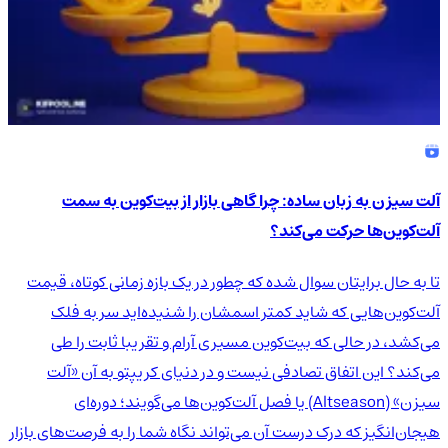
آلت سیزن به زبان ساده: چرا گاهی بازار از بیت‌کوین به سمت
آلت‌کوین‌ها حرکت می‌کند؟
تا به حال برایتان سوال شده که چطور در یک بازه زمانی کوتاه، قیمت
آلت‌کوین‌هایی که شاید کمتر اسمشان را شنیده‌اید سر به فلک
می‌کشد، در حالی که بیت‌کوین مسیری آرام و تقریبا ثابت را طی
می‌کند؟ این اتفاق تصادفی نیست و در دنیای کریپتو به آن «آلت
سیزن» (Altseason) یا فصل آلت‌کوین‌ها می‌گویند؛ دوره‌ای
هیجان‌انگیز که درک درست آن می‌تواند نگاه شما را به فرصت‌های بازار