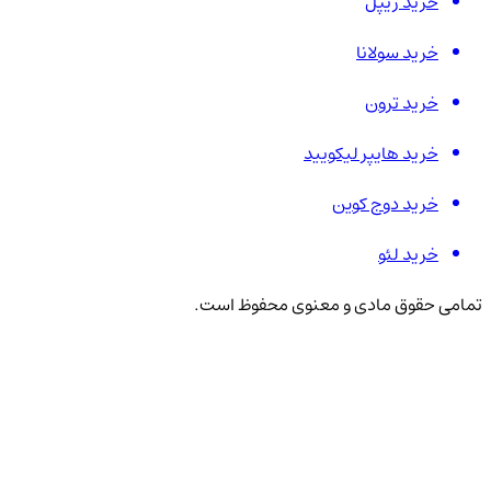
خرید ریپل
خرید سولانا
خرید ترون
خرید هایپر لیکویید
خرید دوج کوین
خرید لئو
تمامی حقوق مادی و معنوی محفوظ است.