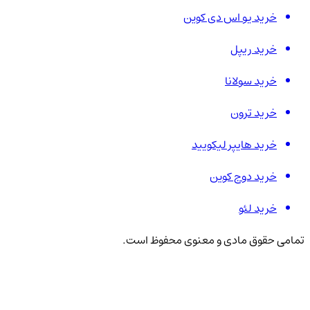
خرید یو اس دی کوین
خرید ریپل
خرید سولانا
خرید ترون
خرید هایپر لیکویید
خرید دوج کوین
خرید لئو
تمامی حقوق مادی و معنوی محفوظ است.