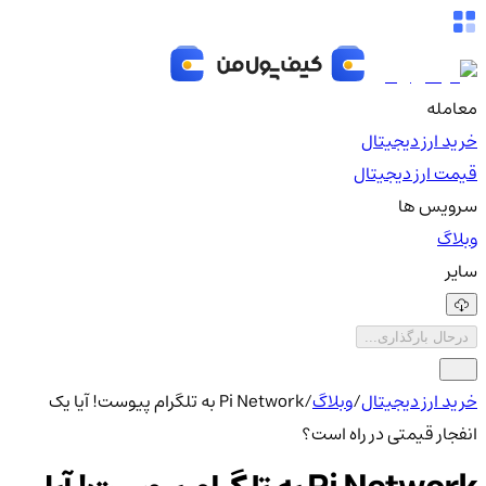
معامله
خرید ارز دیجیتال
قیمت ارز دیجیتال
سرویس ها
وبلاگ
سایر
درحال بارگذاری...
خرید ارز دیجیتال
/
وبلاگ
/
Pi Network به تلگرام پیوست! آیا یک
انفجار قیمتی در راه است؟