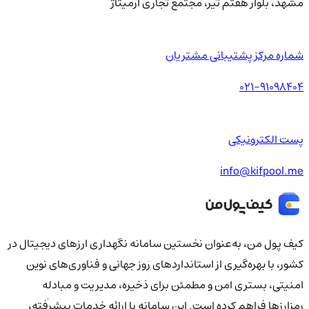
مشهد، بلوار هفتم تیر، مجتمع تجاری آرمیتاژ
شماره مرکز پشتیبانی مشتریان
021-91098404
پست الکترونیکی
info@kifpool.me
کیف‌ پول من، به‌عنوان نخستین سامانه نگهداری ارزهای دیجیتال در
کشور، با بهره‌گیری از استانداردهای روز جهانی و فناوری‌های نوین
امنیتی، بستری امن و مطمئن برای ذخیره، مدیریت و مبادله
رمزارزها فراهم کرده است. این سامانه با ارائه خدمات پیشرفته،