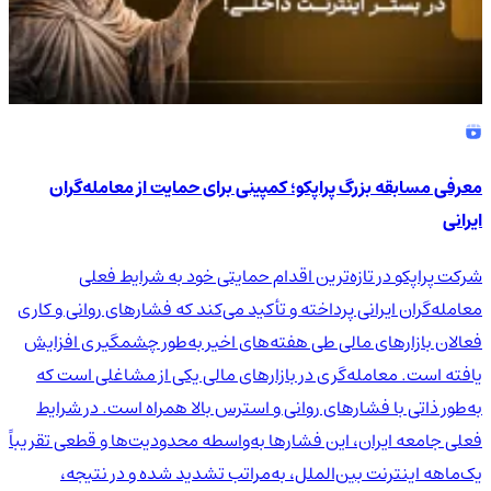
معرفی مسابقه بزرگ پراپکو؛ کمپینی برای حمایت از معامله‌گران
ایرانی
شرکت پراپکو در تازه‌ترین اقدام حمایتی خود به شرایط فعلی
معامله‌گران ایرانی پرداخته و تأکید می‌کند که فشارهای روانی و کاری
فعالان بازارهای مالی طی هفته‌های اخیر به‌طور چشمگیری افزایش
یافته است. معامله‌گری در بازارهای مالی یکی از مشاغلی است که
به‌طور ذاتی با فشارهای روانی و استرس بالا همراه است. در شرایط
فعلی جامعه ایران، این فشارها به‌واسطه محدودیت‌ها و قطعی تقریباً
یک‌ماهه اینترنت بین‌الملل، به‌مراتب تشدید شده و در نتیجه،