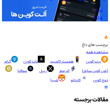
اخبار
1885
برچسب های داغ
مشاهده همه
بیت کوین
همستر کامبت
نات کوین
گرام
(تون کوین سابق)
اتریوم
ریپل
سولانا
دوج کوین
کاردانو
شیبا
مقالات برجسته