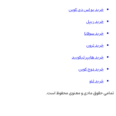
خرید یو اس دی کوین
خرید ریپل
خرید سولانا
خرید ترون
خرید هایپر لیکویید
خرید دوج کوین
خرید لئو
تمامی حقوق مادی و معنوی محفوظ است.