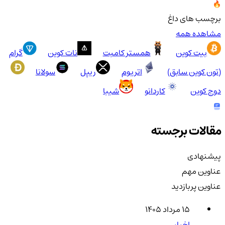
برچسب های داغ
مشاهده همه
بیت کوین
همستر کامبت
نات کوین
گرام
(تون کوین سابق)
اتریوم
ریپل
سولانا
دوج کوین
کاردانو
شیبا
مقالات برجسته
پیشنهادی
عناوین مهم
عناوین پربازدید
۱۵ مرداد ۱۴۰۵
اخبار