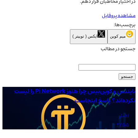
در اختیار مخاطبان قرار دهم.
مشاهده پروفایل
برچسب‌ها:
میم کوین
ایکس ( توییتر )
جستجو در مطالب
جستجو
بایننس و کوین‌بیس چرا هنوز Pi Network را لیست
شر
نکرده‌اند؟ پاسخ اینجاست
شا
اخبار
2255