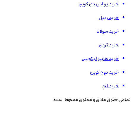
خرید یو اس دی کوین
خرید ریپل
خرید سولانا
خرید ترون
خرید هایپر لیکویید
خرید دوج کوین
خرید لئو
تمامی حقوق مادی و معنوی محفوظ است.