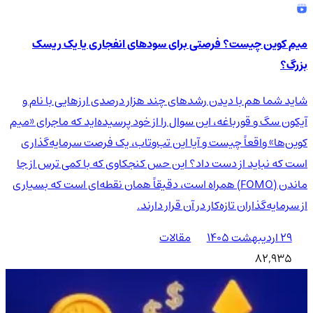
میم کوین چیست؟ فرصتی برای سودهای انفجاری یا یک ریسک
بزرگ؟
شاید شما هم با دیدن رشدهای چند هزار درصدی ارزهایی با نام و
آیکون سگ و قورباغه، این سوال را از خود پرسیده‌اید که ماجرای «میم
کوین‌ها» واقعاً چیست و آیا این تب‌وتاب، یک فرصت سرمایه‌گذاری
است که نباید از دست داد؟ این حس کنجکاوی که با کمی ترس از جا
ماندن (FOMO) همراه است، دقیقاً همان نقطه‌ای است که بسیاری
از سرمایه‌گذاران تازه‌کار در آن قرار دارند.
۲۹ اردیبهشت ۱۴۰۵
مقالات
82,935