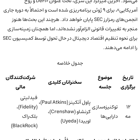
می‌شود. آخرین میزگرد این سری، تحت عنوان «DeFi و روح
آمریکایی»، برای ۹ ژوئن برنامه‌ریزی شده است و احتمالاً به دوره جاری
انجمن‌های رمزارز SEC پایان خواهد داد. هرچند این بحث‌ها هنوز
منجر به تغییرات قانونی الزام‌آور نشده‌اند، اما همچنان زمینه‌سازی
برای نحوه تنظیم اقتصاد دیجیتال در حال تحول توسط کمیسیون SEC
را ادامه می‌دهند.
جدول خلاصه
تاریخ
موضوع
شرکت‌کنندگان
سخنرانان کلیدی
برگزاری
جلسه
مالی
فیدلیتی
پاول آتکینز (Paul Atkins)،
۱۲
توکنیزه‌سازی
(Fidelity)،
کرنشاو (Crenshaw)،
مه
دارایی‌ها
بلک‌راک
اوییدا (Uyeda)
(BlackRock)