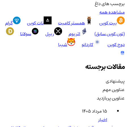
برچسب های داغ
مشاهده همه
بیت کوین
همستر کامبت
نات کوین
گرام
(تون کوین سابق)
اتریوم
ریپل
سولانا
دوج کوین
کاردانو
شیبا
مقالات برجسته
پیشنهادی
عناوین مهم
عناوین پربازدید
۱۵ مرداد ۱۴۰۵
اخبار