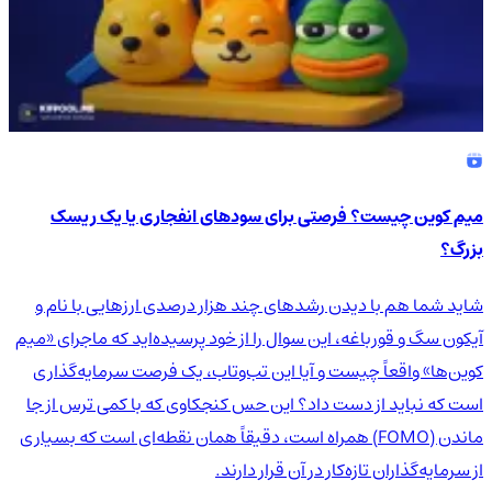
میم کوین چیست؟ فرصتی برای سودهای انفجاری یا یک ریسک
بزرگ؟
شاید شما هم با دیدن رشدهای چند هزار درصدی ارزهایی با نام و
آیکون سگ و قورباغه، این سوال را از خود پرسیده‌اید که ماجرای «میم
کوین‌ها» واقعاً چیست و آیا این تب‌وتاب، یک فرصت سرمایه‌گذاری
است که نباید از دست داد؟ این حس کنجکاوی که با کمی ترس از جا
ماندن (FOMO) همراه است، دقیقاً همان نقطه‌ای است که بسیاری
از سرمایه‌گذاران تازه‌کار در آن قرار دارند.