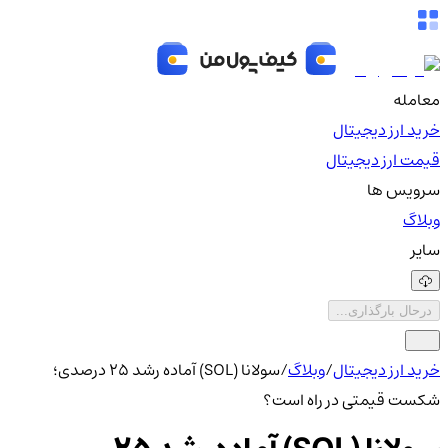
معامله
خرید ارز دیجیتال
قیمت ارز دیجیتال
سرویس ها
وبلاگ
سایر
درحال بارگذاری...
خرید ارز دیجیتال
/
وبلاگ
/
سولانا (SOL) آماده‌ رشد 25 درصدی؛
شکست قیمتی در راه است؟