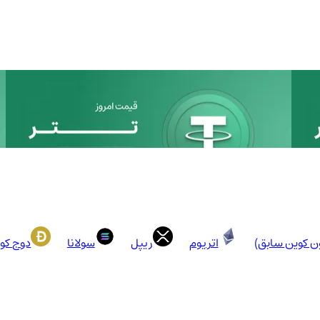
ون کوین سابق)
اتریوم
ریپل
سولانا
دوج کو