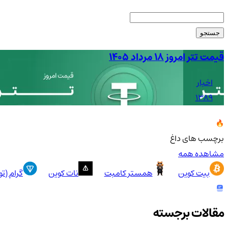
جستجو
قیمت تتر امروز ۱۸ مرداد ۱۴۰۵
اخبار
1389
برچسب های داغ
مشاهده همه
بیت کوین
همستر کامبت
نات کوین
گرام (ت
مقالات برجسته