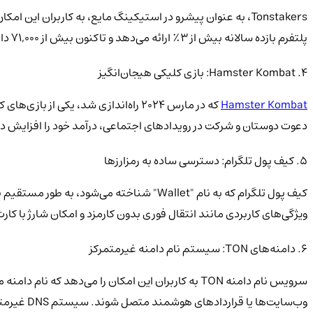
پلتفرم بازده سالانه بیش از ۳٪ ارائه می‌دهد و تاکنون بیش از ۷۱,۰۰۰ دارنده توکن، دارایی‌هایی به ارزش بیش از ۲۶۰ میلیون دلار استیک کرده‌اند.
۴. Hamster Kombat: بازی کلیکی هیجان‌انگیز
Hamster Kombat
که در مارس ۲۰۲۴ راه‌اندازی شد، یکی از بازی‌های کلیکی پرطرفدار در بلاک‌چین
دعوت دوستان و شرکت در رویدادهای اجتماعی، درآمد خود را افزایش دهن
۵. کیف پول تلگرام: دسترسی ساده به رمزارزها
کیف پول تلگرام که به نام "Wallet" شناخته می‌شود، به طور مستقیم با اپلیکیشن
ویژگی‌های کاربردی مانند انتقال فوری بدون کارمزد و امکان شارژ با کار
۶. دامنه‌های TON: سیستم نام دامنه غیرمتمرکز
وب‌سایت‌ها یا قراردادهای هوشمند متصل شوند. سیستم DNS غیرمتمرکز TON مزیت‌های زیادی نسبت به خدمات DNS سنتی دارد، از جمله عدم امکان مسدودسازی دامنه‌ها توسط مدیران.