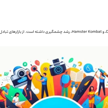
بلاک‌چین TON با پروژه‌های جذاب و نوآورانه‌ای مانند DeDust، Notcoin، و amster Kombat