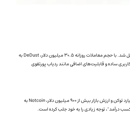
TON تبدیل شد. با حجم معاملات روزانه ۳۰.۵ میلیون دلار، DeDust به
و از طریق استیکینگ توکن SCALE، درآمد غیرفعال کسب کنند. رابط کاربری ساده و قابلیت‌های اضافی مانند ردیاب پورتفوی
که در نوامبر ۲۰۲۳ معرفی شد، به سرعت محبوبیت یافت و در ماه مه ۲۰۲۴ در صرافی‌های متمرکز فهرست شد. با توزیع بیش از ۸۰ میلیارد توکن و ارزش بازار بیش از ۹۰۰ میلیون دلار، Notcoin به
سب درآمد"، توجه زیادی را به خود جلب کرده است.