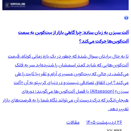
آلت سیزن به زبان ساده: چرا گاهی بازار از بیت‌کوین به سمت
آلت‌کوین‌ها حرکت می‌کند؟
تا به حال برایتان سوال شده که چطور در یک بازه زمانی کوتاه، قیمت
آلت‌کوین‌هایی که شاید کمتر اسمشان را شنیده‌اید سر به فلک
می‌کشد، در حالی که بیت‌کوین مسیری آرام و تقریبا ثابت را طی
می‌کند؟ این اتفاق تصادفی نیست و در دنیای کریپتو به آن «آلت
سیزن» (Altseason) یا فصل آلت‌کوین‌ها می‌گویند؛ دوره‌ای
هیجان‌انگیز که درک درست آن می‌تواند نگاه شما را به فرصت‌های بازار
تغییر دهد.
۲۶ اردیبهشت ۱۴۰۵
مقالات