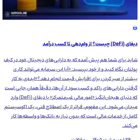
دیفای (DeFi) چیست؟ از وام‌دهی تا کسب درآمد
شاید برای شما هم پیش آمده که به دارایی‌های دیجیتال خود در کیف
پولتان نگاه کنید و از خود بپرسید: «آیا این سرمایه می‌تواند کاری
بیشتر از صبر کردن برای افزایش قیمت انجام دهد؟»ایده‌ی به کار
گرفتن دارایی‌های راکد و کسب سود از آن‌ها، دقیقاً همان جایی است
که دنیای هیجان‌انگیز «امور مالی غیرمتمرکز» یا دیفای (DeFi) وارد
میدان می‌شود. این مفهوم، فراتر از یک اصطلاح فنی، یک اکوسیستم
کامل از خدمات مالی است که بدون نیاز به بانک‌ها و واسطه‌ها کار
می‌کند.
۲۹ اردیبهشت ۱۴۰۵
مقالات