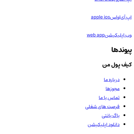
اپ آی‌او‌اس
apple ios
وب اپلیکیشن
web app
پیوندها
کیف پول من
درباره ما
مجوزها
تماس با ما
فرصت های شغلی
باگ بانتی
دانلود اپلیکیشن