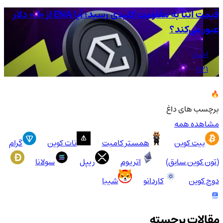
قیمت اتنا به مقاومت کلیدی رسید؛ آیا ENA از ۰.۱۰ دلار
عبور می‌کند؟
دل
اخبار
1121
برچسب های داغ
مشاهده همه
بیت کوین
همستر کامبت
نات کوین
گرام
(تون کوین سابق)
اتریوم
ریپل
سولانا
دوج کوین
کاردانو
شیبا
مقالات برجسته