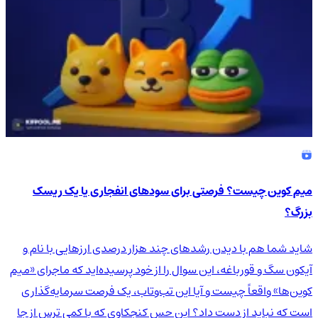
میم کوین چیست؟ فرصتی برای سودهای انفجاری یا یک ریسک
بزرگ؟
شاید شما هم با دیدن رشدهای چند هزار درصدی ارزهایی با نام و
آیکون سگ و قورباغه، این سوال را از خود پرسیده‌اید که ماجرای «میم
کوین‌ها» واقعاً چیست و آیا این تب‌وتاب، یک فرصت سرمایه‌گذاری
است که نباید از دست داد؟ این حس کنجکاوی که با کمی ترس از جا